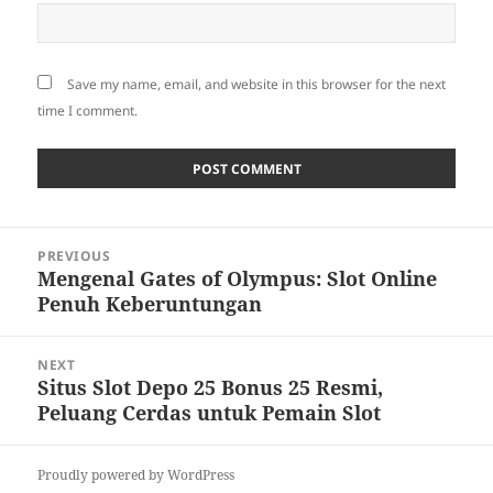
Save my name, email, and website in this browser for the next
time I comment.
Post
PREVIOUS
navigation
Mengenal Gates of Olympus: Slot Online
Previous
Penuh Keberuntungan
post:
NEXT
Situs Slot Depo 25 Bonus 25 Resmi,
Next
Peluang Cerdas untuk Pemain Slot
post:
Proudly powered by WordPress