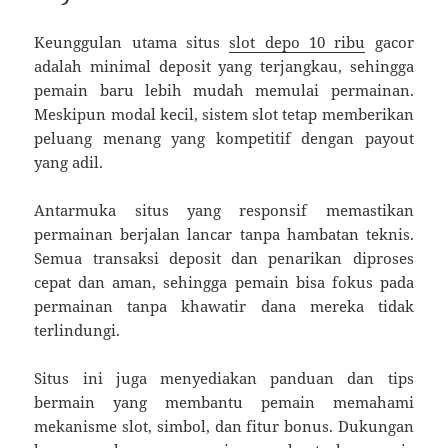
Keunggulan utama situs
slot depo 10 ribu
gacor
adalah minimal deposit yang terjangkau, sehingga
pemain baru lebih mudah memulai permainan.
Meskipun modal kecil, sistem slot tetap memberikan
peluang menang yang kompetitif dengan payout
yang adil.
Antarmuka situs yang responsif memastikan
permainan berjalan lancar tanpa hambatan teknis.
Semua transaksi deposit dan penarikan diproses
cepat dan aman, sehingga pemain bisa fokus pada
permainan tanpa khawatir dana mereka tidak
terlindungi.
Situs ini juga menyediakan panduan dan tips
bermain yang membantu pemain memahami
mekanisme slot, simbol, dan fitur bonus. Dukungan