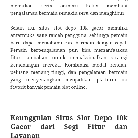
memukau serta animasi halus membuat
pengalaman bermain semakin seru dan menghibur.
Selain itu, situs slot depo 10k gacor memiliki
antarmuka yang ramah pengguna, sehingga pemain
baru dapat memahami cara bermain dengan cepat.
Pemain berpengalaman pun bisa memanfaatkan
fitur tambahan untuk memaksimalkan strategi
kemenangan mereka. Kombinasi modal rendah,
peluang menang tinggi, dan pengalaman bermain
yang menyenangkan menjadikan platform ini
favorit banyak pemain slot online.
Keunggulan Situs Slot Depo 10k
Gacor dari Segi Fitur dan
Layanan