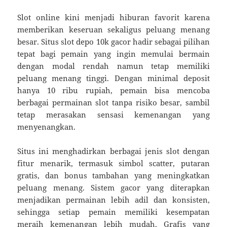
Slot online kini menjadi hiburan favorit karena
memberikan keseruan sekaligus peluang menang
besar. Situs slot depo 10k gacor hadir sebagai pilihan
tepat bagi pemain yang ingin memulai bermain
dengan modal rendah namun tetap memiliki
peluang menang tinggi. Dengan minimal deposit
hanya 10 ribu rupiah, pemain bisa mencoba
berbagai permainan slot tanpa risiko besar, sambil
tetap merasakan sensasi kemenangan yang
menyenangkan.
Situs ini menghadirkan berbagai jenis slot dengan
fitur menarik, termasuk simbol scatter, putaran
gratis, dan bonus tambahan yang meningkatkan
peluang menang. Sistem gacor yang diterapkan
menjadikan permainan lebih adil dan konsisten,
sehingga setiap pemain memiliki kesempatan
meraih kemenangan lebih mudah. Grafis yang