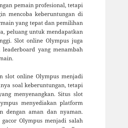
ngan pemain profesional, tetapi
gin mencoba keberuntungan di
ermain yang tepat dan pemilihan
aya, peluang untuk mendapatkan
ggi. Slot online Olympus juga
n leaderboard yang menambah
main.
n slot online Olympus menjadi
nya soal keberuntungan, tetapi
ang menyenangkan. Situs slot
Olympus menyediakan platform
nan dengan aman dan nyaman.
t gacor Olympus menjadi salah