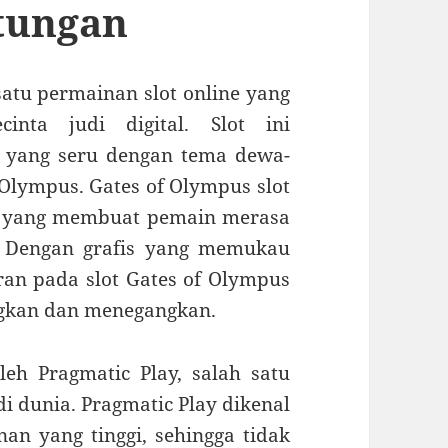
tungan
atu permainan slot online yang
inta judi digital. Slot ini
 yang seru dengan tema dewa-
Olympus. Gates of Olympus slot
k yang membuat pemain merasa
. Dengan grafis yang memukau
ran pada slot Gates of Olympus
gkan dan menegangkan.
leh Pragmatic Play, salah satu
i dunia. Pragmatic Play dikenal
an yang tinggi, sehingga tidak