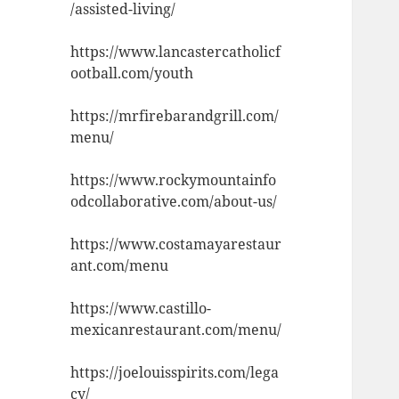
/assisted-living/
https://www.lancastercatholicf
ootball.com/youth
https://mrfirebarandgrill.com/
menu/
https://www.rockymountainfo
odcollaborative.com/about-us/
https://www.costamayarestaur
ant.com/menu
https://www.castillo-
mexicanrestaurant.com/menu/
https://joelouisspirits.com/lega
cy/