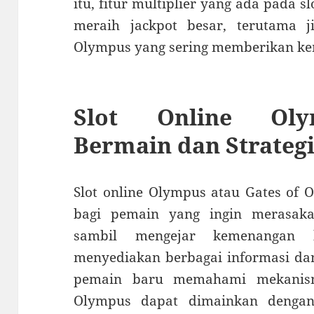
itu, fitur multiplier yang ada pada
meraih jackpot besar, terutama 
Olympus yang sering memberikan ke
Slot Online Oly
Bermain dan Strateg
Slot online Olympus atau Gates of 
bagi pemain yang ingin merasak
sambil mengejar kemenangan b
menyediakan berbagai informasi 
pemain baru memahami mekanism
Olympus dapat dimainkan dengan 