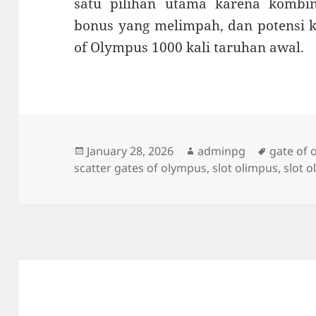
satu pilihan utama karena kombin
bonus yang melimpah, dan potensi 
of Olympus 1000 kali taruhan awal.
Posted
Author
Tags
January 28, 2026
adminpg
gate of 
on
scatter gates of olympus
,
slot olimpus
,
slot 