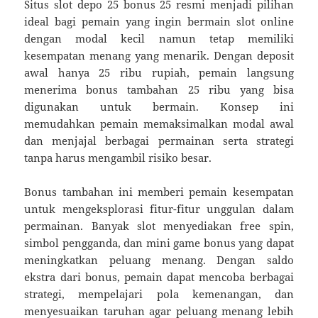
Situs slot depo 25 bonus 25 resmi menjadi pilihan
ideal bagi pemain yang ingin bermain slot online
dengan modal kecil namun tetap memiliki
kesempatan menang yang menarik. Dengan deposit
awal hanya 25 ribu rupiah, pemain langsung
menerima bonus tambahan 25 ribu yang bisa
digunakan untuk bermain. Konsep ini
memudahkan pemain memaksimalkan modal awal
dan menjajal berbagai permainan serta strategi
tanpa harus mengambil risiko besar.
Bonus tambahan ini memberi pemain kesempatan
untuk mengeksplorasi fitur-fitur unggulan dalam
permainan. Banyak slot menyediakan free spin,
simbol pengganda, dan mini game bonus yang dapat
meningkatkan peluang menang. Dengan saldo
ekstra dari bonus, pemain dapat mencoba berbagai
strategi, mempelajari pola kemenangan, dan
menyesuaikan taruhan agar peluang menang lebih