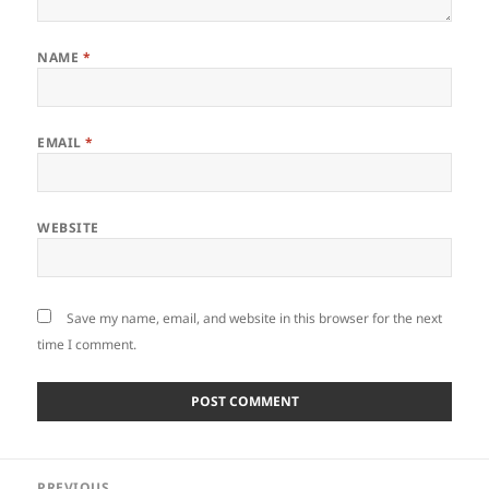
NAME
*
EMAIL
*
WEBSITE
Save my name, email, and website in this browser for the next
time I comment.
Post
PREVIOUS