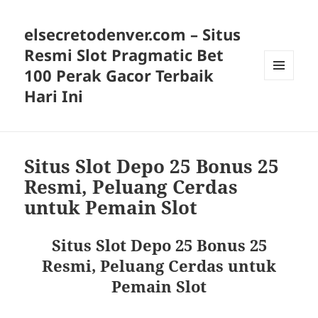
elsecretodenver.com – Situs
Resmi Slot Pragmatic Bet
100 Perak Gacor Terbaik
MENU
Hari Ini
AND
WIDGETS
Situs Slot Depo 25 Bonus 25
Resmi, Peluang Cerdas
untuk Pemain Slot
Situs Slot Depo 25 Bonus 25
Resmi, Peluang Cerdas untuk
Pemain Slot