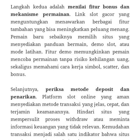
Langkah kedua adalah
menilai fitur bonus dan
mekanisme permainan
. Link slot gacor yang
menguntungkan menawarkan berbagai fitur
tambahan yang bisa meningkatkan peluang menang.
Pemain baru sebaiknya memilih situs yang
menyediakan panduan bermain, demo slot, atau
mode latihan. Fitur demo memungkinkan pemain
mencoba permainan tanpa risiko kehilangan uang,
sekaligus memahami cara kerja simbol, scatter, dan
bonus.
Selanjutnya,
periksa metode deposit dan
penarikan
. Platform slot online yang aman
menyediakan metode transaksi yang jelas, cepat, dan
terjamin keamanannya. Hindari situs yang
mempersulit proses withdraw atau meminta
informasi keuangan yang tidak relevan. Kemudahan
transaksi menjadi salah satu indikator bahwa situs