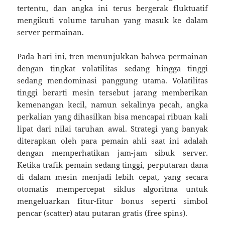
tertentu, dan angka ini terus bergerak fluktuatif
mengikuti volume taruhan yang masuk ke dalam
server permainan.
Pada hari ini, tren menunjukkan bahwa permainan
dengan tingkat volatilitas sedang hingga tinggi
sedang mendominasi panggung utama. Volatilitas
tinggi berarti mesin tersebut jarang memberikan
kemenangan kecil, namun sekalinya pecah, angka
perkalian yang dihasilkan bisa mencapai ribuan kali
lipat dari nilai taruhan awal. Strategi yang banyak
diterapkan oleh para pemain ahli saat ini adalah
dengan memperhatikan jam-jam sibuk server.
Ketika trafik pemain sedang tinggi, perputaran dana
di dalam mesin menjadi lebih cepat, yang secara
otomatis mempercepat siklus algoritma untuk
mengeluarkan fitur-fitur bonus seperti simbol
pencar (scatter) atau putaran gratis (free spins).