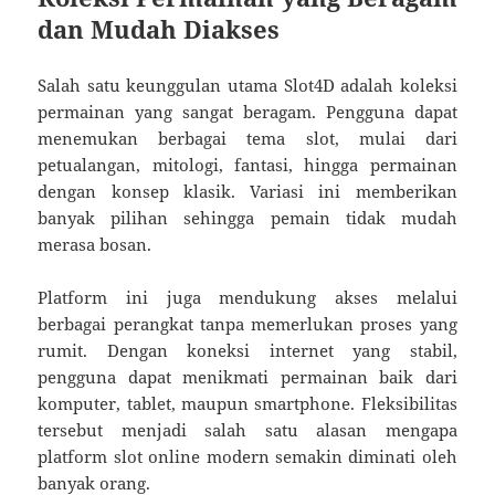
dan Mudah Diakses
Salah satu keunggulan utama Slot4D adalah koleksi
permainan yang sangat beragam. Pengguna dapat
menemukan berbagai tema slot, mulai dari
petualangan, mitologi, fantasi, hingga permainan
dengan konsep klasik. Variasi ini memberikan
banyak pilihan sehingga pemain tidak mudah
merasa bosan.
Platform ini juga mendukung akses melalui
berbagai perangkat tanpa memerlukan proses yang
rumit. Dengan koneksi internet yang stabil,
pengguna dapat menikmati permainan baik dari
komputer, tablet, maupun smartphone. Fleksibilitas
tersebut menjadi salah satu alasan mengapa
platform slot online modern semakin diminati oleh
banyak orang.