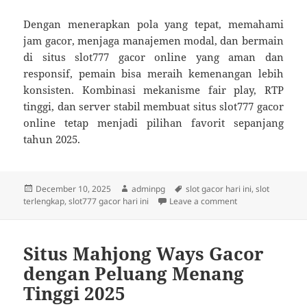
Dengan menerapkan pola yang tepat, memahami
jam gacor, menjaga manajemen modal, dan bermain
di situs slot777 gacor online yang aman dan
responsif, pemain bisa meraih kemenangan lebih
konsisten. Kombinasi mekanisme fair play, RTP
tinggi, dan server stabil membuat situs slot777 gacor
online tetap menjadi pilihan favorit sepanjang
tahun 2025.
Posted
Author
Tags
December 10, 2025
adminpg
slot gacor hari ini
,
slot
on
on Situs Slot777 
terlengkap
,
slot777 gacor hari ini
Leave a comment
Situs Mahjong Ways Gacor
dengan Peluang Menang
Tinggi 2025