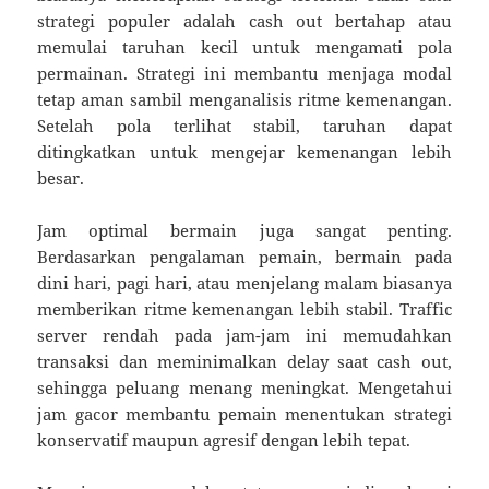
strategi populer adalah cash out bertahap atau
memulai taruhan kecil untuk mengamati pola
permainan. Strategi ini membantu menjaga modal
tetap aman sambil menganalisis ritme kemenangan.
Setelah pola terlihat stabil, taruhan dapat
ditingkatkan untuk mengejar kemenangan lebih
besar.
Jam optimal bermain juga sangat penting.
Berdasarkan pengalaman pemain, bermain pada
dini hari, pagi hari, atau menjelang malam biasanya
memberikan ritme kemenangan lebih stabil. Traffic
server rendah pada jam-jam ini memudahkan
transaksi dan meminimalkan delay saat cash out,
sehingga peluang menang meningkat. Mengetahui
jam gacor membantu pemain menentukan strategi
konservatif maupun agresif dengan lebih tepat.