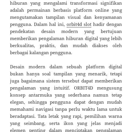
hiburan yang mengalami transformasi signifikan
adalah permainan berbasis platform online yang
mengutamakan tampilan visual dan kenyamanan
pengguna. Dalam hal ini,
orbit4d slot
hadir dengan
pendekatan desain modern yang bertujuan
memberikan pengalaman hiburan digital yang lebih
berkualitas, praktis, dan mudah diakses oleh
berbagai kalangan pengguna.
Desain modern dalam sebuah platform digital
bukan hanya soal tampilan yang menarik, tetapi
juga bagaimana sistem tersebut dapat memberikan
pengalaman yang intuitif. ORBIT4D mengusung
konsep antarmuka yang sederhana namun tetap
elegan, sehingga pengguna dapat dengan mudah
memahami navigasi tanpa perlu waktu lama untuk
beradaptasi. Tata letak yang rapi, pemilihan warna
yang seimbang, serta ikon yang jelas menjadi
elemen penting dalam menciptakan pengalaman