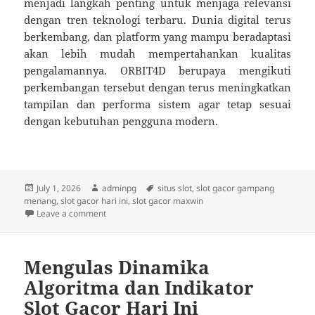
menjadi langkah penting untuk menjaga relevansi
dengan tren teknologi terbaru. Dunia digital terus
berkembang, dan platform yang mampu beradaptasi
akan lebih mudah mempertahankan kualitas
pengalamannya. ORBIT4D berupaya mengikuti
perkembangan tersebut dengan terus meningkatkan
tampilan dan performa sistem agar tetap sesuai
dengan kebutuhan pengguna modern.
Posted
Author
Tags
July 1, 2026
adminpg
situs slot
,
slot gacor gampang
on
menang
,
slot gacor hari ini
,
slot gacor maxwin
on Slot ORBIT4D dengan Desain Modern untuk Pengal
Leave a comment
Mengulas Dinamika
Algoritma dan Indikator
Slot Gacor Hari Ini