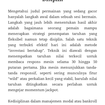
Mengetahui judul permainan yang sedang gacor
hanyalah langkah awal dalam sebuah sesi bermain.
Langkah yang jauh lebih menentukan hasil akhir
adalah bagaimana seorang pemain mampu
menerapkan strategi penempatan taruhan yang
fleksibel namun tetap disiplin. Salah satu teknik
yang terbukti efektif hari ini adalah metode
“investasi bertahap”. Teknik ini diawali dengan
menempatkan taruhan nilai terkecil untuk
membaca respons mesin selama 30 hingga 50
putaran pertama. Jika mesin menunjukkan tanda-
tanda responsif, seperti sering munculnya fitur
“wild” atau perkalian kecil yang stabil, barulah nilai
taruhan ditingkatkan secara perlahan untuk
mengejar momentum jackpot.
Kedisiplinan dalam manajemen modal atau bankroll