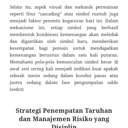
Selain itu, aspek visual dan mekanik permainan
seperti fitur “cascading” atau simbol runtuh juga
menjadi faktor penentu kegacoran hari ini. Dalam
mekanisme ini, setiap simbol yang berhasil
membentuk kombinasi kemenangan akan meledak
dan digantikan oleh simbol baru, memberikan
kesempatan bagi pemain untuk mendapatkan
kemenangan beruntun dalam satu kali putaran.
Memahami pola-pola kemunculan simbol besar di
awal sesi sering kali menjadi indikasi kuat apakah
sebuah mesin sedang dalam kondisi panas atau
justru sedang dalam fase pengumpulan saldo
(sedot).
Strategi Penempatan Taruhan
dan Manajemen Risiko yang
Disiplin