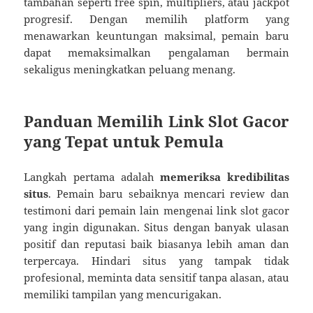
tambahan seperti free spin, multipliers, atau jackpot
progresif. Dengan memilih platform yang
menawarkan keuntungan maksimal, pemain baru
dapat memaksimalkan pengalaman bermain
sekaligus meningkatkan peluang menang.
Panduan Memilih Link Slot Gacor
yang Tepat untuk Pemula
Langkah pertama adalah
memeriksa kredibilitas
situs
. Pemain baru sebaiknya mencari review dan
testimoni dari pemain lain mengenai link slot gacor
yang ingin digunakan. Situs dengan banyak ulasan
positif dan reputasi baik biasanya lebih aman dan
terpercaya. Hindari situs yang tampak tidak
profesional, meminta data sensitif tanpa alasan, atau
memiliki tampilan yang mencurigakan.