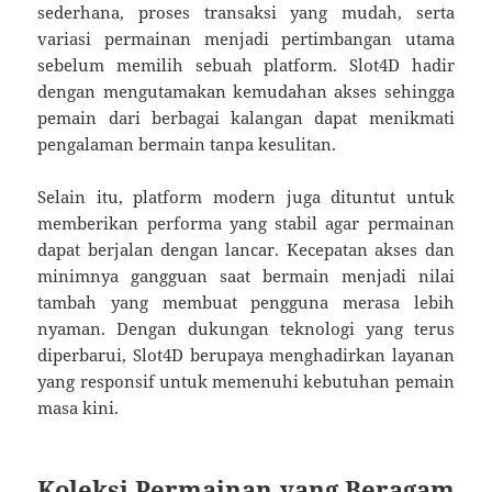
sederhana, proses transaksi yang mudah, serta
variasi permainan menjadi pertimbangan utama
sebelum memilih sebuah platform. Slot4D hadir
dengan mengutamakan kemudahan akses sehingga
pemain dari berbagai kalangan dapat menikmati
pengalaman bermain tanpa kesulitan.
Selain itu, platform modern juga dituntut untuk
memberikan performa yang stabil agar permainan
dapat berjalan dengan lancar. Kecepatan akses dan
minimnya gangguan saat bermain menjadi nilai
tambah yang membuat pengguna merasa lebih
nyaman. Dengan dukungan teknologi yang terus
diperbarui, Slot4D berupaya menghadirkan layanan
yang responsif untuk memenuhi kebutuhan pemain
masa kini.
Koleksi Permainan yang Beragam