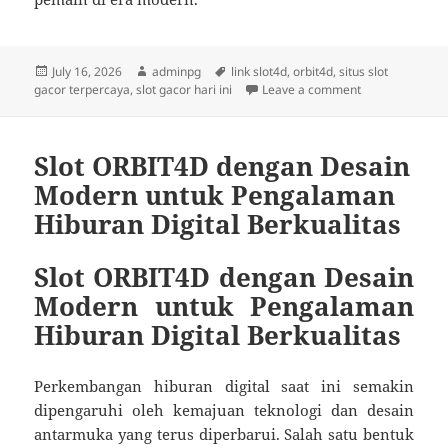
Posted
Author
Tags
July 16, 2026
adminpg
link slot4d
,
orbit4d
,
situs slot
on
on Mengenal Ke
gacor terpercaya
,
slot gacor hari ini
Leave a comment
Slot ORBIT4D dengan Desain
Modern untuk Pengalaman
Hiburan Digital Berkualitas
Slot ORBIT4D dengan Desain
Modern untuk Pengalaman
Hiburan Digital Berkualitas
Perkembangan hiburan digital saat ini semakin
dipengaruhi oleh kemajuan teknologi dan desain
antarmuka yang terus diperbarui. Salah satu bentuk