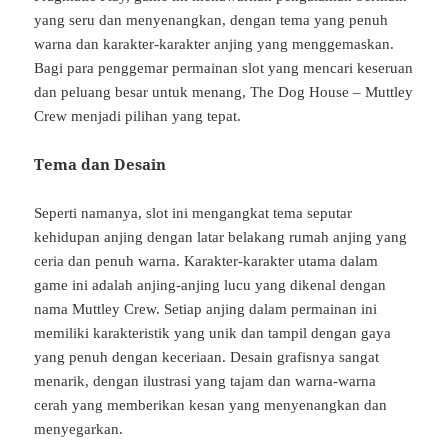
yang seru dan menyenangkan, dengan tema yang penuh
warna dan karakter-karakter anjing yang menggemaskan.
Bagi para penggemar permainan slot yang mencari keseruan
dan peluang besar untuk menang, The Dog House – Muttley
Crew menjadi pilihan yang tepat.
Tema dan Desain
Seperti namanya, slot ini mengangkat tema seputar
kehidupan anjing dengan latar belakang rumah anjing yang
ceria dan penuh warna. Karakter-karakter utama dalam
game ini adalah anjing-anjing lucu yang dikenal dengan
nama Muttley Crew. Setiap anjing dalam permainan ini
memiliki karakteristik yang unik dan tampil dengan gaya
yang penuh dengan keceriaan. Desain grafisnya sangat
menarik, dengan ilustrasi yang tajam dan warna-warna
cerah yang memberikan kesan yang menyenangkan dan
menyegarkan.