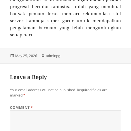
progresif bernilai fantastis. Inilah yang membuat
banyak pemain terus mencari rekomendasi slot
server kamboja super gacor untuk mendapatkan
pengalaman bermain yang lebih menguntungkan
setiap hari.
Posted
Author
May 25, 2026
adminpg
on
Leave a Reply
Your email address will not be published.
Required fields are
marked
*
COMMENT
*