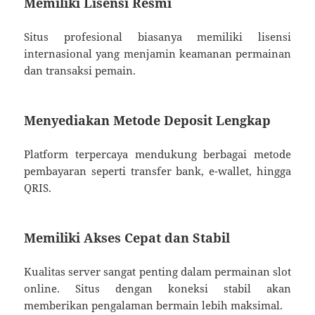
Memiliki Lisensi Resmi
Situs profesional biasanya memiliki lisensi
internasional yang menjamin keamanan permainan
dan transaksi pemain.
Menyediakan Metode Deposit Lengkap
Platform terpercaya mendukung berbagai metode
pembayaran seperti transfer bank, e-wallet, hingga
QRIS.
Memiliki Akses Cepat dan Stabil
Kualitas server sangat penting dalam permainan slot
online. Situs dengan koneksi stabil akan
memberikan pengalaman bermain lebih maksimal.