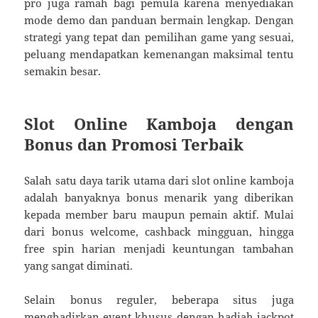
pro juga ramah bagi pemula karena menyediakan
mode demo dan panduan bermain lengkap. Dengan
strategi yang tepat dan pemilihan game yang sesuai,
peluang mendapatkan kemenangan maksimal tentu
semakin besar.
Slot Online Kamboja dengan
Bonus dan Promosi Terbaik
Salah satu daya tarik utama dari slot online kamboja
adalah banyaknya bonus menarik yang diberikan
kepada member baru maupun pemain aktif. Mulai
dari bonus welcome, cashback mingguan, hingga
free spin harian menjadi keuntungan tambahan
yang sangat diminati.
Selain bonus reguler, beberapa situs juga
menghadirkan event khusus dengan hadiah jackpot