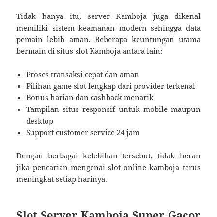
Tidak hanya itu, server Kamboja juga dikenal
memiliki sistem keamanan modern sehingga data
pemain lebih aman. Beberapa keuntungan utama
bermain di situs slot Kamboja antara lain:
Proses transaksi cepat dan aman
Pilihan game slot lengkap dari provider terkenal
Bonus harian dan cashback menarik
Tampilan situs responsif untuk mobile maupun
desktop
Support customer service 24 jam
Dengan berbagai kelebihan tersebut, tidak heran
jika pencarian mengenai slot online kamboja terus
meningkat setiap harinya.
Slot Server Kamboja Super Gacor