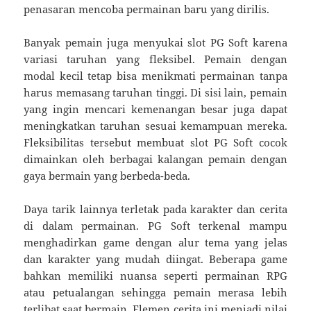
penasaran mencoba permainan baru yang dirilis.
Banyak pemain juga menyukai slot PG Soft karena
variasi taruhan yang fleksibel. Pemain dengan
modal kecil tetap bisa menikmati permainan tanpa
harus memasang taruhan tinggi. Di sisi lain, pemain
yang ingin mencari kemenangan besar juga dapat
meningkatkan taruhan sesuai kemampuan mereka.
Fleksibilitas tersebut membuat slot PG Soft cocok
dimainkan oleh berbagai kalangan pemain dengan
gaya bermain yang berbeda-beda.
Daya tarik lainnya terletak pada karakter dan cerita
di dalam permainan. PG Soft terkenal mampu
menghadirkan game dengan alur tema yang jelas
dan karakter yang mudah diingat. Beberapa game
bahkan memiliki nuansa seperti permainan RPG
atau petualangan sehingga pemain merasa lebih
terlibat saat bermain. Elemen cerita ini menjadi nilai