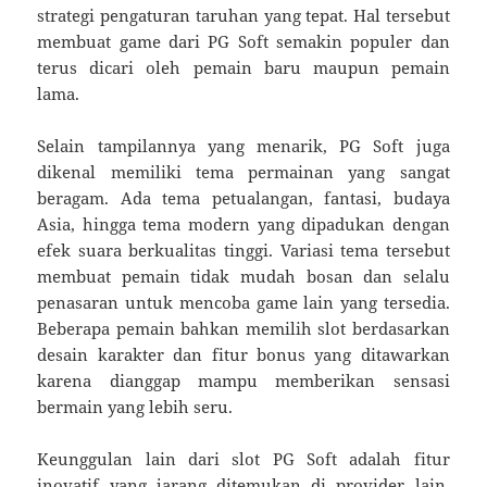
strategi pengaturan taruhan yang tepat. Hal tersebut
membuat game dari PG Soft semakin populer dan
terus dicari oleh pemain baru maupun pemain
lama.
Selain tampilannya yang menarik, PG Soft juga
dikenal memiliki tema permainan yang sangat
beragam. Ada tema petualangan, fantasi, budaya
Asia, hingga tema modern yang dipadukan dengan
efek suara berkualitas tinggi. Variasi tema tersebut
membuat pemain tidak mudah bosan dan selalu
penasaran untuk mencoba game lain yang tersedia.
Beberapa pemain bahkan memilih slot berdasarkan
desain karakter dan fitur bonus yang ditawarkan
karena dianggap mampu memberikan sensasi
bermain yang lebih seru.
Keunggulan lain dari slot PG Soft adalah fitur
inovatif yang jarang ditemukan di provider lain.