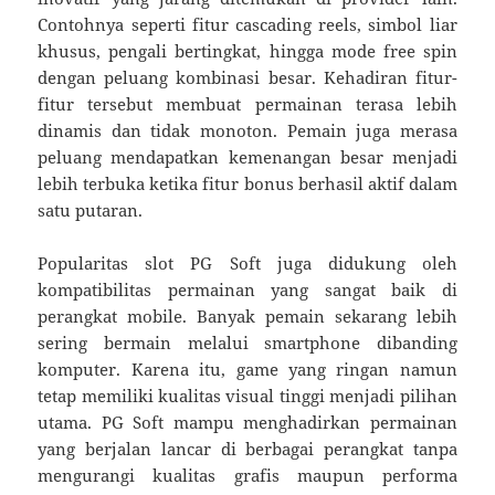
Contohnya seperti fitur cascading reels, simbol liar
khusus, pengali bertingkat, hingga mode free spin
dengan peluang kombinasi besar. Kehadiran fitur-
fitur tersebut membuat permainan terasa lebih
dinamis dan tidak monoton. Pemain juga merasa
peluang mendapatkan kemenangan besar menjadi
lebih terbuka ketika fitur bonus berhasil aktif dalam
satu putaran.
Popularitas slot PG Soft juga didukung oleh
kompatibilitas permainan yang sangat baik di
perangkat mobile. Banyak pemain sekarang lebih
sering bermain melalui smartphone dibanding
komputer. Karena itu, game yang ringan namun
tetap memiliki kualitas visual tinggi menjadi pilihan
utama. PG Soft mampu menghadirkan permainan
yang berjalan lancar di berbagai perangkat tanpa
mengurangi kualitas grafis maupun performa