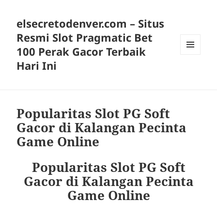
elsecretodenver.com – Situs
Resmi Slot Pragmatic Bet
100 Perak Gacor Terbaik
MENU
Hari Ini
AND
WIDGETS
Popularitas Slot PG Soft
Gacor di Kalangan Pecinta
Game Online
Popularitas Slot PG Soft
Gacor di Kalangan Pecinta
Game Online