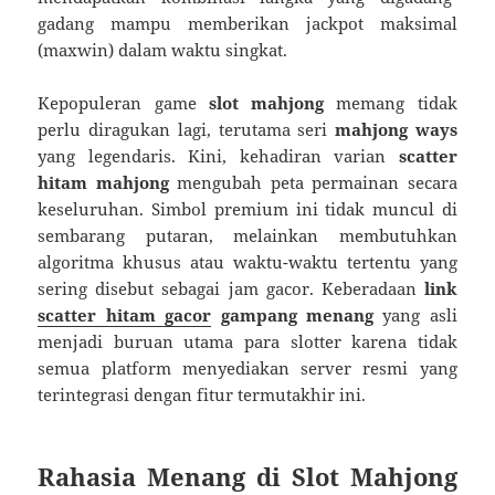
gadang mampu memberikan jackpot maksimal
(maxwin) dalam waktu singkat.
Kepopuleran game
slot mahjong
memang tidak
perlu diragukan lagi, terutama seri
mahjong ways
yang legendaris. Kini, kehadiran varian
scatter
hitam mahjong
mengubah peta permainan secara
keseluruhan. Simbol premium ini tidak muncul di
sembarang putaran, melainkan membutuhkan
algoritma khusus atau waktu-waktu tertentu yang
sering disebut sebagai jam gacor. Keberadaan
link
scatter hitam gacor
gampang menang
yang asli
menjadi buruan utama para slotter karena tidak
semua platform menyediakan server resmi yang
terintegrasi dengan fitur termutakhir ini.
Rahasia Menang di Slot Mahjong