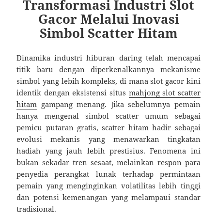
Transformasi Industri Slot
Gacor Melalui Inovasi
Simbol Scatter Hitam
Dinamika industri hiburan daring telah mencapai
titik baru dengan diperkenalkannya mekanisme
simbol yang lebih kompleks, di mana slot gacor kini
identik dengan eksistensi situs
mahjong slot scatter
hitam
gampang menang. Jika sebelumnya pemain
hanya mengenal simbol scatter umum sebagai
pemicu putaran gratis, scatter hitam hadir sebagai
evolusi mekanis yang menawarkan tingkatan
hadiah yang jauh lebih prestisius. Fenomena ini
bukan sekadar tren sesaat, melainkan respon para
penyedia perangkat lunak terhadap permintaan
pemain yang menginginkan volatilitas lebih tinggi
dan potensi kemenangan yang melampaui standar
tradisional.