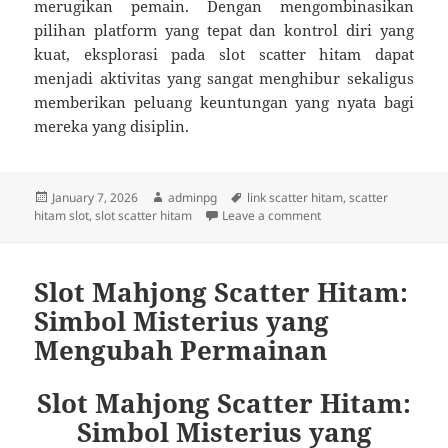
merugikan pemain. Dengan mengombinasikan
pilihan platform yang tepat dan kontrol diri yang
kuat, eksplorasi pada slot scatter hitam dapat
menjadi aktivitas yang sangat menghibur sekaligus
memberikan peluang keuntungan yang nyata bagi
mereka yang disiplin.
Posted
Author
Tags
January 7, 2026
adminpg
link scatter hitam
,
scatter
on
on Transformasi Indust
hitam slot
,
slot scatter hitam
Leave a comment
Slot Mahjong Scatter Hitam:
Simbol Misterius yang
Mengubah Permainan
Slot Mahjong Scatter Hitam:
Simbol Misterius yang