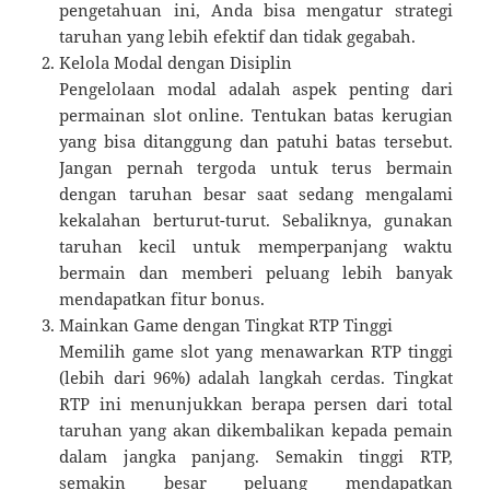
pengetahuan ini, Anda bisa mengatur strategi
taruhan yang lebih efektif dan tidak gegabah.
Kelola Modal dengan Disiplin
Pengelolaan modal adalah aspek penting dari
permainan slot online. Tentukan batas kerugian
yang bisa ditanggung dan patuhi batas tersebut.
Jangan pernah tergoda untuk terus bermain
dengan taruhan besar saat sedang mengalami
kekalahan berturut-turut. Sebaliknya, gunakan
taruhan kecil untuk memperpanjang waktu
bermain dan memberi peluang lebih banyak
mendapatkan fitur bonus.
Mainkan Game dengan Tingkat RTP Tinggi
Memilih game slot yang menawarkan RTP tinggi
(lebih dari 96%) adalah langkah cerdas. Tingkat
RTP ini menunjukkan berapa persen dari total
taruhan yang akan dikembalikan kepada pemain
dalam jangka panjang. Semakin tinggi RTP,
semakin besar peluang mendapatkan