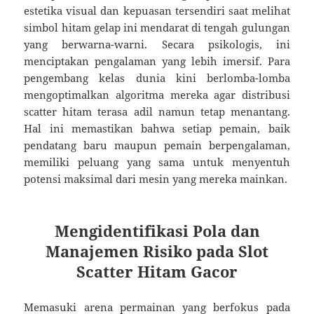
estetika visual dan kepuasan tersendiri saat melihat
simbol hitam gelap ini mendarat di tengah gulungan
yang berwarna-warni. Secara psikologis, ini
menciptakan pengalaman yang lebih imersif. Para
pengembang kelas dunia kini berlomba-lomba
mengoptimalkan algoritma mereka agar distribusi
scatter hitam terasa adil namun tetap menantang.
Hal ini memastikan bahwa setiap pemain, baik
pendatang baru maupun pemain berpengalaman,
memiliki peluang yang sama untuk menyentuh
potensi maksimal dari mesin yang mereka mainkan.
Mengidentifikasi Pola dan
Manajemen Risiko pada Slot
Scatter Hitam Gacor
Memasuki arena permainan yang berfokus pada