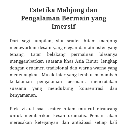
Estetika Mahjong dan
Pengalaman Bermain yang
Imersif
Dari segi tampilan, slot scatter hitam mahjong
menawarkan desain yang elegan dan atmosfer yang
tenang. Latar belakang permainan biasanya
menggambarkan suasana khas Asia Timur, lengkap
dengan ornamen tradisional dan warna-warna yang
menenangkan. Musik latar yang lembut menambah
kedalaman pengalaman bermain, menciptakan
suasana yang mendukung konsentrasi dan
kenyamanan.
Efek visual saat scatter hitam muncul dirancang
untuk memberikan kesan dramatis. Pemain akan
merasakan ketegangan dan antisipasi setiap kali