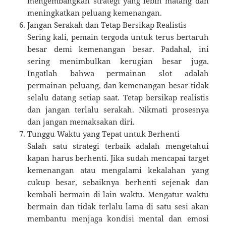
mengembangkan strategi yang lebih matang dan
meningkatkan peluang kemenangan.
Jangan Serakah dan Tetap Bersikap Realistis
Sering kali, pemain tergoda untuk terus bertaruh
besar demi kemenangan besar. Padahal, ini
sering menimbulkan kerugian besar juga.
Ingatlah bahwa permainan slot adalah
permainan peluang, dan kemenangan besar tidak
selalu datang setiap saat. Tetap bersikap realistis
dan jangan terlalu serakah. Nikmati prosesnya
dan jangan memaksakan diri.
Tunggu Waktu yang Tepat untuk Berhenti
Salah satu strategi terbaik adalah mengetahui
kapan harus berhenti. Jika sudah mencapai target
kemenangan atau mengalami kekalahan yang
cukup besar, sebaiknya berhenti sejenak dan
kembali bermain di lain waktu. Mengatur waktu
bermain dan tidak terlalu lama di satu sesi akan
membantu menjaga kondisi mental dan emosi