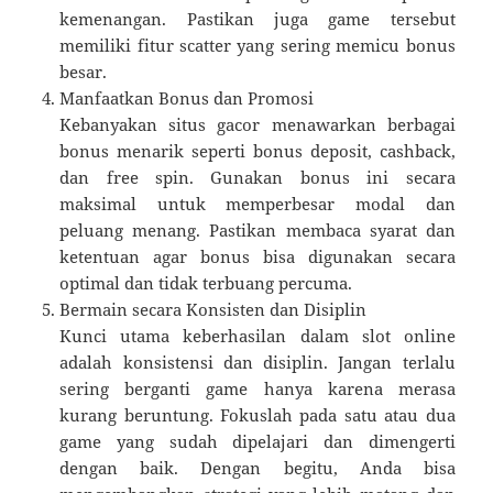
kemenangan. Pastikan juga game tersebut
memiliki fitur scatter yang sering memicu bonus
besar.
Manfaatkan Bonus dan Promosi
Kebanyakan situs gacor menawarkan berbagai
bonus menarik seperti bonus deposit, cashback,
dan free spin. Gunakan bonus ini secara
maksimal untuk memperbesar modal dan
peluang menang. Pastikan membaca syarat dan
ketentuan agar bonus bisa digunakan secara
optimal dan tidak terbuang percuma.
Bermain secara Konsisten dan Disiplin
Kunci utama keberhasilan dalam slot online
adalah konsistensi dan disiplin. Jangan terlalu
sering berganti game hanya karena merasa
kurang beruntung. Fokuslah pada satu atau dua
game yang sudah dipelajari dan dimengerti
dengan baik. Dengan begitu, Anda bisa