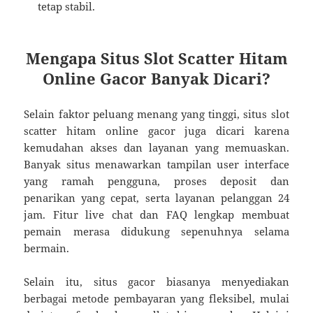
tetap stabil.
Mengapa Situs Slot Scatter Hitam
Online Gacor Banyak Dicari?
Selain faktor peluang menang yang tinggi, situs slot
scatter hitam online gacor juga dicari karena
kemudahan akses dan layanan yang memuaskan.
Banyak situs menawarkan tampilan user interface
yang ramah pengguna, proses deposit dan
penarikan yang cepat, serta layanan pelanggan 24
jam. Fitur live chat dan FAQ lengkap membuat
pemain merasa didukung sepenuhnya selama
bermain.
Selain itu, situs gacor biasanya menyediakan
berbagai metode pembayaran yang fleksibel, mulai