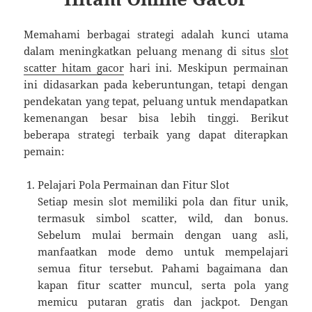
Memahami berbagai strategi adalah kunci utama
dalam meningkatkan peluang menang di situs
slot
scatter hitam gacor
hari ini. Meskipun permainan
ini didasarkan pada keberuntungan, tetapi dengan
pendekatan yang tepat, peluang untuk mendapatkan
kemenangan besar bisa lebih tinggi. Berikut
beberapa strategi terbaik yang dapat diterapkan
pemain:
Pelajari Pola Permainan dan Fitur Slot
Setiap mesin slot memiliki pola dan fitur unik,
termasuk simbol scatter, wild, dan bonus.
Sebelum mulai bermain dengan uang asli,
manfaatkan mode demo untuk mempelajari
semua fitur tersebut. Pahami bagaimana dan
kapan fitur scatter muncul, serta pola yang
memicu putaran gratis dan jackpot. Dengan