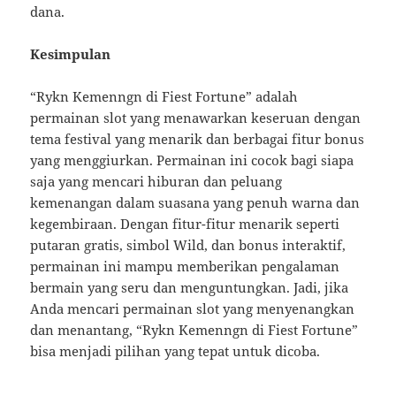
dana.
Kesimpulan
“Rykn Kemenngn di Fiest Fortune” adalah
permainan slot yang menawarkan keseruan dengan
tema festival yang menarik dan berbagai fitur bonus
yang menggiurkan. Permainan ini cocok bagi siapa
saja yang mencari hiburan dan peluang
kemenangan dalam suasana yang penuh warna dan
kegembiraan. Dengan fitur-fitur menarik seperti
putaran gratis, simbol Wild, dan bonus interaktif,
permainan ini mampu memberikan pengalaman
bermain yang seru dan menguntungkan. Jadi, jika
Anda mencari permainan slot yang menyenangkan
dan menantang, “Rykn Kemenngn di Fiest Fortune”
bisa menjadi pilihan yang tepat untuk dicoba.