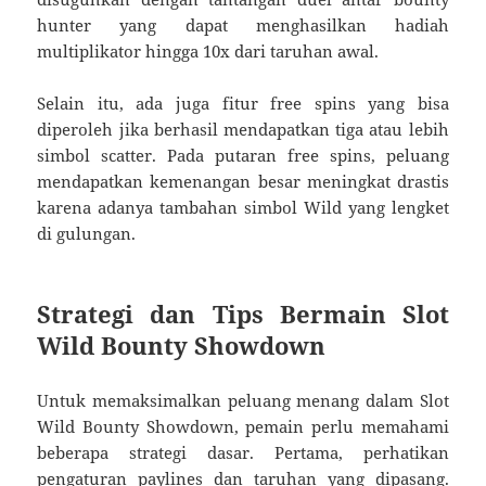
hunter yang dapat menghasilkan hadiah
multiplikator hingga 10x dari taruhan awal.
Selain itu, ada juga fitur free spins yang bisa
diperoleh jika berhasil mendapatkan tiga atau lebih
simbol scatter. Pada putaran free spins, peluang
mendapatkan kemenangan besar meningkat drastis
karena adanya tambahan simbol Wild yang lengket
di gulungan.
Strategi dan Tips Bermain Slot
Wild Bounty Showdown
Untuk memaksimalkan peluang menang dalam Slot
Wild Bounty Showdown, pemain perlu memahami
beberapa strategi dasar. Pertama, perhatikan
pengaturan paylines dan taruhan yang dipasang.