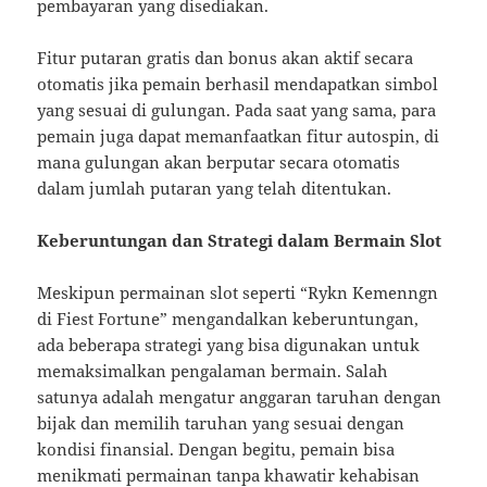
pembayaran yang disediakan.
Fitur putaran gratis dan bonus akan aktif secara
otomatis jika pemain berhasil mendapatkan simbol
yang sesuai di gulungan. Pada saat yang sama, para
pemain juga dapat memanfaatkan fitur autospin, di
mana gulungan akan berputar secara otomatis
dalam jumlah putaran yang telah ditentukan.
Keberuntungan dan Strategi dalam Bermain Slot
Meskipun permainan slot seperti “Rykn Kemenngn
di Fiest Fortune” mengandalkan keberuntungan,
ada beberapa strategi yang bisa digunakan untuk
memaksimalkan pengalaman bermain. Salah
satunya adalah mengatur anggaran taruhan dengan
bijak dan memilih taruhan yang sesuai dengan
kondisi finansial. Dengan begitu, pemain bisa
menikmati permainan tanpa khawatir kehabisan