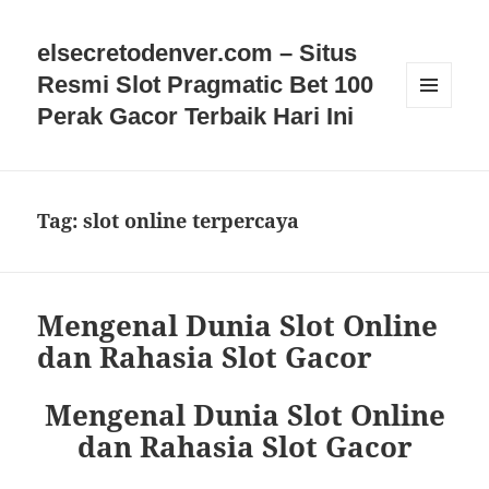
elsecretodenver.com – Situs
Resmi Slot Pragmatic Bet 100
Perak Gacor Terbaik Hari Ini
MENU
AND
WIDGETS
Tag:
slot online terpercaya
Mengenal Dunia Slot Online
dan Rahasia Slot Gacor
Mengenal Dunia Slot Online
dan Rahasia Slot Gacor