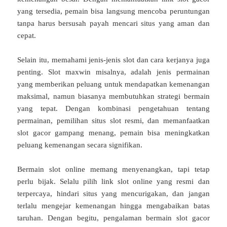
yang tersedia, pemain bisa langsung mencoba peruntungan
tanpa harus bersusah payah mencari situs yang aman dan
cepat.
Selain itu, memahami jenis-jenis slot dan cara kerjanya juga
penting. Slot maxwin misalnya, adalah jenis permainan
yang memberikan peluang untuk mendapatkan kemenangan
maksimal, namun biasanya membutuhkan strategi bermain
yang tepat. Dengan kombinasi pengetahuan tentang
permainan, pemilihan situs slot resmi, dan memanfaatkan
slot gacor gampang menang, pemain bisa meningkatkan
peluang kemenangan secara signifikan.
Bermain slot online memang menyenangkan, tapi tetap
perlu bijak. Selalu pilih link slot online yang resmi dan
terpercaya, hindari situs yang mencurigakan, dan jangan
terlalu mengejar kemenangan hingga mengabaikan batas
taruhan. Dengan begitu, pengalaman bermain slot gacor