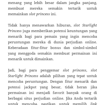
menang yang lebih besar dalam jangka panjang,
membuat mereka semakin tertarik untuk
memainkan
slot princess
ini.
Tidak hanya menawarkan hiburan,
slot Starlight
Princess
juga memberikan potensi keuntungan yang
menarik bagi para pemain yang ingin mencoba
peruntungan mereka di dunia perjudian online.
Keberadaan fitur-fitur bonus dan simbol-simbol
yang menggoda semakin membuat permainan ini
menarik untuk dimainkan.
Jadi, bagi para penggemar
slot princess
,
slot
Starlight Princess
adalah pilihan yang tepat untuk
mencoba peruntungan. Dengan fitur menarik dan
potensi jackpot yang besar, tidak heran jika
permainan ini menjadi favorit banyak orang di
berbagai situs perjudian online. Jika Anda tertarik
untuk mencoba, pastikan untuk memilih
link