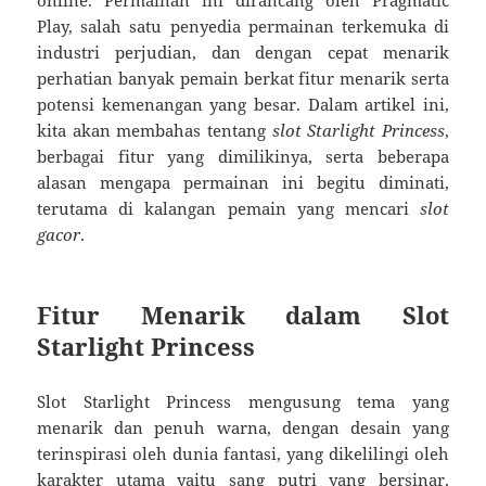
Play, salah satu penyedia permainan terkemuka di
industri perjudian, dan dengan cepat menarik
perhatian banyak pemain berkat fitur menarik serta
potensi kemenangan yang besar. Dalam artikel ini,
kita akan membahas tentang
slot Starlight Princess
,
berbagai fitur yang dimilikinya, serta beberapa
alasan mengapa permainan ini begitu diminati,
terutama di kalangan pemain yang mencari
slot
gacor
.
Fitur Menarik dalam Slot
Starlight Princess
Slot Starlight Princess mengusung tema yang
menarik dan penuh warna, dengan desain yang
terinspirasi oleh dunia fantasi, yang dikelilingi oleh
karakter utama yaitu sang putri yang bersinar.