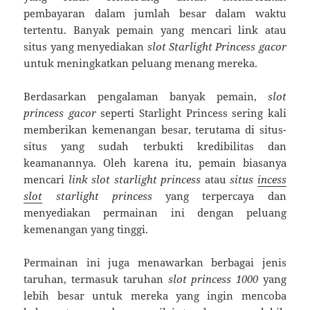
pembayaran dalam jumlah besar dalam waktu
tertentu. Banyak pemain yang mencari link atau
situs yang menyediakan
slot Starlight Princess gacor
untuk meningkatkan peluang menang mereka.
Berdasarkan pengalaman banyak pemain,
slot
princess gacor
seperti Starlight Princess sering kali
memberikan kemenangan besar, terutama di situs-
situs yang sudah terbukti kredibilitas dan
keamanannya. Oleh karena itu, pemain biasanya
mencari
link slot starlight princess
atau
situs
incess
slot
starlight princess
yang terpercaya dan
menyediakan permainan ini dengan peluang
kemenangan yang tinggi.
Permainan ini juga menawarkan berbagai jenis
taruhan, termasuk taruhan
slot princess 1000
yang
lebih besar untuk mereka yang ingin mencoba