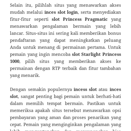
Selain itu, pilihlah situs yang menawarkan akses
mudah melalui
inces slot login
, serta menyediakan
fitur-fitur seperti
slot Princess Pragmatic
yang
menawarkan pengalaman bermain yang lebih
lancar. Situs-situs ini sering kali memberikan bonus
pendaftaran yang dapat meningkatkan peluang
Anda untuk menang di permainan pertama. Untuk
pemain yang ingin mencoba
slot Starlight Princess
1000
, pilih situs yang memberikan akses ke
permainan dengan RTP terbaik dan fitur tambahan
yang menarik.
Dengan semakin populernya
incess slot
atau
inces
slot
, sangat penting bagi pemain untuk berhati-hati
dalam memilih tempat bermain. Pastikan untuk
memeriksa apakah situs tersebut menawarkan opsi
pembayaran yang aman dan proses penarikan yang
cepat. Pemain yang menginginkan pengalaman yang