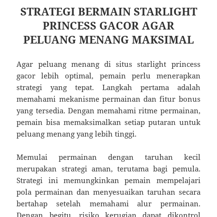
STRATEGI BERMAIN STARLIGHT
PRINCESS GACOR AGAR
PELUANG MENANG MAKSIMAL
Agar peluang menang di situs starlight princess
gacor lebih optimal, pemain perlu menerapkan
strategi yang tepat. Langkah pertama adalah
memahami mekanisme permainan dan fitur bonus
yang tersedia. Dengan memahami ritme permainan,
pemain bisa memaksimalkan setiap putaran untuk
peluang menang yang lebih tinggi.
Memulai permainan dengan taruhan kecil
merupakan strategi aman, terutama bagi pemula.
Strategi ini memungkinkan pemain mempelajari
pola permainan dan menyesuaikan taruhan secara
bertahap setelah memahami alur permainan.
Dengan begitu, risiko kerugian dapat dikontrol