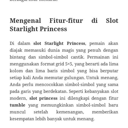
Mengenal Fitur-fitur di Slot
Starlight Princess
Di dalam
slot Starlight Princess
, pemain akan
diajak memasuki dunia magis yang penuh dengan
bintang dan simbol-simbol cantik. Permainan ini
menggunakan format grid 5×5, yang berarti ada lima
kolom dan lima baris simbol yang bisa berputar
setiap kali Anda memutar gulungan. Untuk menang,
Anda perlu mencocokkan simbol-simbol yang sama
pada garis yang berdekatan. Seperti kebanyakan slot
modern,
slot princess
ini dilengkapi dengan fitur
tumble
yang memungkinkan simbol-simbol baru
muncul setelah kemenangan, memberikan
kesempatan lebih banyak untuk menang.