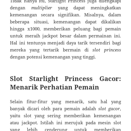
Tidak hanya itu, Starlight Princess juga dilengkapi
dengan
multiplier
yang dapat meningkatkan
kemenangan secara signifikan. Misalnya, dalam
beberapa situasi, kemenangan dapat dikalikan
hingga x1000, memberikan peluang bagi pemain
untuk meraih jackpot besar dalam permainan ini.
Hal ini tentunya menjadi daya tarik tersendiri bagi
mereka yang tertarik bermain di
slot princess
dengan potensi kemenangan yang tinggi.
Slot Starlight Princess Gacor:
Menarik Perhatian Pemain
Selain fitur-fitur yang menarik, satu hal yang
banyak dicari oleh para pemain adalah
slot gacor
,
yaitu slot yang sering memberikan kemenangan
atau jackpot. Istilah ini merujuk pada mesin slot
yang lebih cenderung untuk memberikan