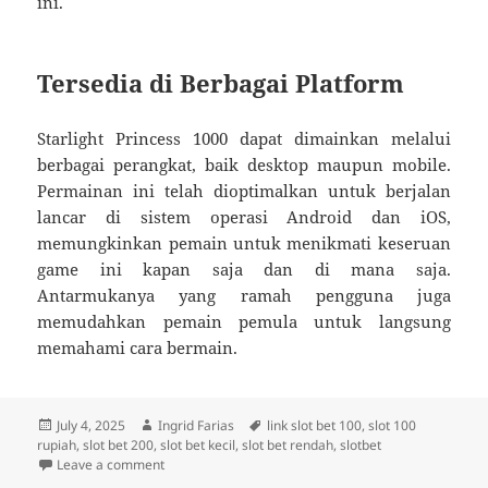
ini.
Tersedia di Berbagai Platform
Starlight Princess 1000 dapat dimainkan melalui
berbagai perangkat, baik desktop maupun mobile.
Permainan ini telah dioptimalkan untuk berjalan
lancar di sistem operasi Android dan iOS,
memungkinkan pemain untuk menikmati keseruan
game ini kapan saja dan di mana saja.
Antarmukanya yang ramah pengguna juga
memudahkan pemain pemula untuk langsung
memahami cara bermain.
Posted
Author
Tags
July 4, 2025
Ingrid Farias
link slot bet 100
,
slot 100
on
rupiah
,
slot bet 200
,
slot bet kecil
,
slot bet rendah
,
slotbet
on Slot Starlight Princess 1000: Petualangan Ajaib di 
Leave a comment