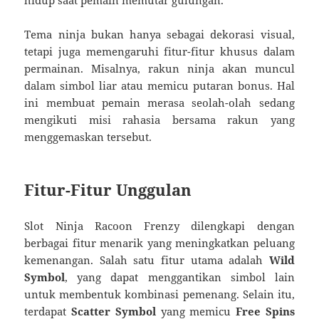
hidup saat pemain memutar gulungan.
Tema ninja bukan hanya sebagai dekorasi visual,
tetapi juga memengaruhi fitur-fitur khusus dalam
permainan. Misalnya, rakun ninja akan muncul
dalam simbol liar atau memicu putaran bonus. Hal
ini membuat pemain merasa seolah-olah sedang
mengikuti misi rahasia bersama rakun yang
menggemaskan tersebut.
Fitur-Fitur Unggulan
Slot Ninja Racoon Frenzy dilengkapi dengan
berbagai fitur menarik yang meningkatkan peluang
kemenangan. Salah satu fitur utama adalah
Wild
Symbol
, yang dapat menggantikan simbol lain
untuk membentuk kombinasi pemenang. Selain itu,
terdapat
Scatter Symbol
yang memicu
Free Spins