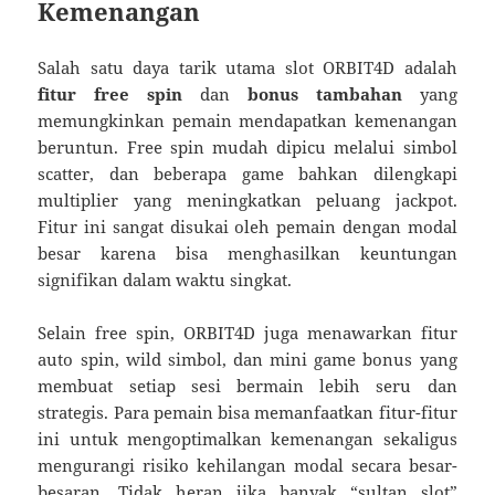
Kemenangan
Salah satu daya tarik utama slot ORBIT4D adalah
fitur free spin
dan
bonus tambahan
yang
memungkinkan pemain mendapatkan kemenangan
beruntun. Free spin mudah dipicu melalui simbol
scatter, dan beberapa game bahkan dilengkapi
multiplier yang meningkatkan peluang jackpot.
Fitur ini sangat disukai oleh pemain dengan modal
besar karena bisa menghasilkan keuntungan
signifikan dalam waktu singkat.
Selain free spin, ORBIT4D juga menawarkan fitur
auto spin, wild simbol, dan mini game bonus yang
membuat setiap sesi bermain lebih seru dan
strategis. Para pemain bisa memanfaatkan fitur-fitur
ini untuk mengoptimalkan kemenangan sekaligus
mengurangi risiko kehilangan modal secara besar-
besaran. Tidak heran jika banyak “sultan slot”