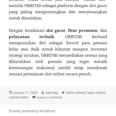
menilai ORBIT4D sebagai platform dengan slot gacor
yang paling menguntungkan dan menyenangkan
untuk dimainkan.
Dengan kombinasi
slot gacor
,
fitur premium
, dan
pelayanan terbaik
, ORBIT4D berhasil
memposisikan diri sebagai favorit para pemain
kelas atas. Baik untuk hiburan maupun investasi
strategi taruhan, ORBIT4D menyediakan semua yang
dibutuhkan oleh pemain yang ingin meraih
kemenangan maksimal sambil tetap menikmati
sensasi permainan slot online secara penuh.
Posted
Author
Tags
January 11, 2026
adminpg
daftar orbit4d
,
login orbit4d
,
on
on Slot Gacor ORBIT4D Favorit Para S
orbit4d daftar
Leave a comment
Proudly powered by WordPress