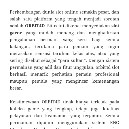
Perkembangan dunia slot online semakin pesat, dan
salah satu platform yang tengah menjadi sorotan
adalah
ORBIT4D
. Situs ini dikenal menyediakan
slot
gacor
yang mudah menang dan menghadirkan
pengalaman bermain yang seru bagi semua
kalangan, terutama para pemain yang ingin
merasakan sensasi taruhan kelas atas, atau yang
sering disebut sebagai “para sultan”. Dengan sistem
permainan yang adil dan fitur unggulan,
orbit4d slot
berhasil menarik perhatian pemain profesional
maupun pemula yang mengincar kemenangan
besar.
Keistimewaan ORBIT4D tidak hanya terletak pada
koleksi game yang lengkap, tetapi juga kualitas
pelayanan dan keamanan yang terjamin. Semua
permainan dijamin menggunakan sistem RNG