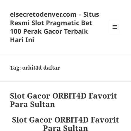
elsecretodenver.com – Situs
Resmi Slot Pragmatic Bet
100 Perak Gacor Terbaik
MENU
Hari Ini
AND
WIDGETS
Tag:
orbit4d daftar
Slot Gacor ORBIT4D Favorit
Para Sultan
Slot Gacor ORBIT4D Favorit
Para Sultan