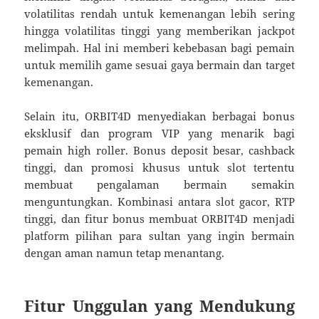
volatilitas rendah untuk kemenangan lebih sering
hingga volatilitas tinggi yang memberikan jackpot
melimpah. Hal ini memberi kebebasan bagi pemain
untuk memilih game sesuai gaya bermain dan target
kemenangan.
Selain itu, ORBIT4D menyediakan berbagai bonus
eksklusif dan program VIP yang menarik bagi
pemain high roller. Bonus deposit besar, cashback
tinggi, dan promosi khusus untuk slot tertentu
membuat pengalaman bermain semakin
menguntungkan. Kombinasi antara slot gacor, RTP
tinggi, dan fitur bonus membuat ORBIT4D menjadi
platform pilihan para sultan yang ingin bermain
dengan aman namun tetap menantang.
Fitur Unggulan yang Mendukung