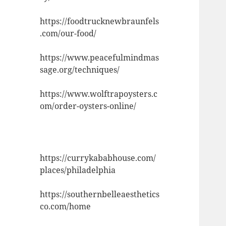
https://foodtrucknewbraunfels
.com/our-food/
https://www.peacefulmindmas
sage.org/techniques/
https://www.wolftrapoysters.c
om/order-oysters-online/
https://currykababhouse.com/
places/philadelphia
https://southernbelleaesthetics
co.com/home