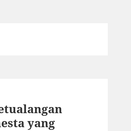
etualangan
esta yang