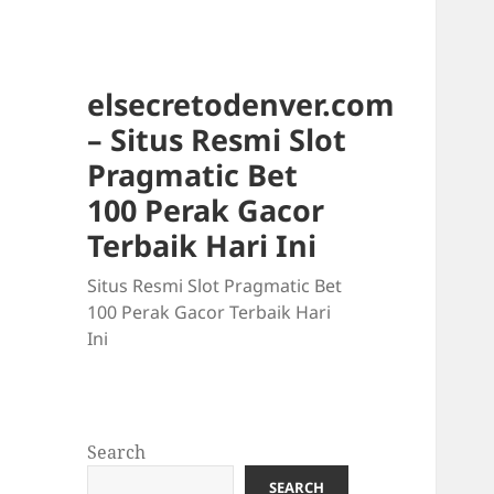
elsecretodenver.com
– Situs Resmi Slot
Pragmatic Bet
100 Perak Gacor
Terbaik Hari Ini
Situs Resmi Slot Pragmatic Bet
100 Perak Gacor Terbaik Hari
Ini
Search
SEARCH