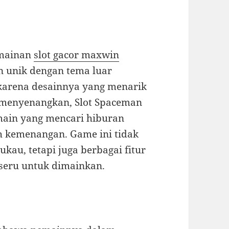
rmainan
slot gacor maxwin
 unik dengan tema luar
karena desainnya yang menarik
menyenangkan, Slot Spaceman
emain yang mencari hiburan
h kemenangan. Game ini tidak
au, tetapi juga berbagai fitur
eru untuk dimainkan.