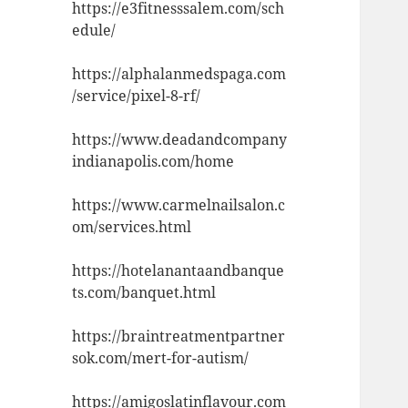
https://e3fitnesssalem.com/sch
edule/
https://alphalanmedspaga.com
/service/pixel-8-rf/
https://www.deadandcompany
indianapolis.com/home
https://www.carmelnailsalon.c
om/services.html
https://hotelanantaandbanque
ts.com/banquet.html
https://braintreatmentpartner
sok.com/mert-for-autism/
https://amigoslatinflavour.com