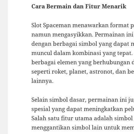
Cara Bermain dan Fitur Menarik
Slot Spaceman menawarkan format p
namun mengasyikkan. Permainan ini 
dengan berbagai simbol yang dapat
muncul dalam kombinasi yang tepat. S
berbagai elemen yang berhubungan d
seperti roket, planet, astronot, dan 
lainnya.
Selain simbol dasar, permainan ini ju
spesial yang dapat meningkatkan pe
Salah satu fitur utama adalah simbol
menggantikan simbol lain untuk me