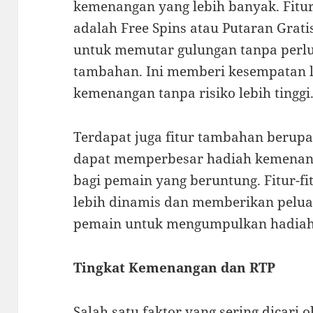
kemenangan yang lebih banyak. Fitur
adalah Free Spins atau Putaran Gra
untuk memutar gulungan tanpa per
tambahan. Ini memberi kesempatan 
kemenangan tanpa risiko lebih tinggi
Terdapat juga fitur tambahan berupa
dapat memperbesar hadiah kemenang
bagi pemain yang beruntung. Fitur-f
lebih dinamis dan memberikan peluan
pemain untuk mengumpulkan hadiah
Tingkat Kemenangan dan RTP
Salah satu faktor yang sering dicari