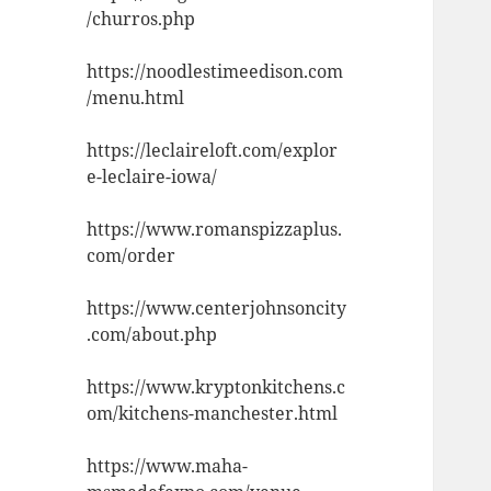
/churros.php
https://noodlestimeedison.com
/menu.html
https://leclaireloft.com/explor
e-leclaire-iowa/
https://www.romanspizzaplus.
com/order
https://www.centerjohnsoncity
.com/about.php
https://www.kryptonkitchens.c
om/kitchens-manchester.html
https://www.maha-