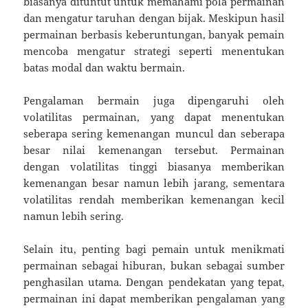
biasanya dituntut untuk memahami pola permainan
dan mengatur taruhan dengan bijak. Meskipun hasil
permainan berbasis keberuntungan, banyak pemain
mencoba mengatur strategi seperti menentukan
batas modal dan waktu bermain.
Pengalaman bermain juga dipengaruhi oleh
volatilitas permainan, yang dapat menentukan
seberapa sering kemenangan muncul dan seberapa
besar nilai kemenangan tersebut. Permainan
dengan volatilitas tinggi biasanya memberikan
kemenangan besar namun lebih jarang, sementara
volatilitas rendah memberikan kemenangan kecil
namun lebih sering.
Selain itu, penting bagi pemain untuk menikmati
permainan sebagai hiburan, bukan sebagai sumber
penghasilan utama. Dengan pendekatan yang tepat,
permainan ini dapat memberikan pengalaman yang