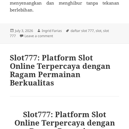
menyenangkan dan menghibur tanpa tekanan
berlebihan.
Posted
Author
Tags
July 3, 2026
Ingrid Farias
daftar slot 777
,
slot
,
slot
on
on Slot Ninja Racoon Frenzy
777
Leave a comment
Slot777: Platform Slot
Online Terpercaya dengan
Ragam Permainan
Berkualitas
Slot777: Platform Slot
Online Terpercaya dengan