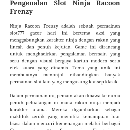
Pengenalan Slot Ninja Racoon
Frenzy
Ninja Racoon Frenzy
adalah sebuah permainan
slot777 gacor hari ini
bertema aksi yang
menggabungkan karakter ninja dengan rakun yang
lincah dan penuh kejutan. Game ini dirancang
untuk menghadirkan pengalaman bermain yang
seru dengan visual bergaya kartun modern serta
efek suara yang dinamis. Tema yang unik ini
membuatnya menonjol dibandingkan banyak
permainan slot lain yang mengusung konsep klasik.
Dalam permainan ini, pemain akan dibawa ke dunia
penuh petualangan di mana rakun ninja menjadi
karakter utama. Mereka digambarkan sebagai
makhluk cerdik yang memiliki kemampuan luar
biasa dalam mencuri kemenangan melalui berbagai