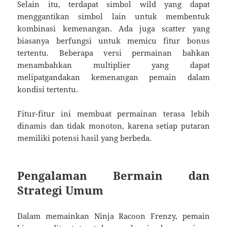
Selain itu, terdapat simbol wild yang dapat
menggantikan simbol lain untuk membentuk
kombinasi kemenangan. Ada juga scatter yang
biasanya berfungsi untuk memicu fitur bonus
tertentu. Beberapa versi permainan bahkan
menambahkan multiplier yang dapat
melipatgandakan kemenangan pemain dalam
kondisi tertentu.
Fitur-fitur ini membuat permainan terasa lebih
dinamis dan tidak monoton, karena setiap putaran
memiliki potensi hasil yang berbeda.
Pengalaman Bermain dan
Strategi Umum
Dalam memainkan
Ninja Racoon Frenzy
, pemain