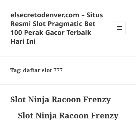
elsecretodenver.com – Situs
Resmi Slot Pragmatic Bet
100 Perak Gacor Terbaik
MENU
Hari Ini
AND
WIDGETS
Tag:
daftar slot 777
Slot Ninja Racoon Frenzy
Slot Ninja Racoon Frenzy