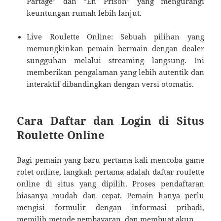
Partage” dan “En Prison” yang mengurangi
keuntungan rumah lebih lanjut.
Live Roulette Online: Sebuah pilihan yang
memungkinkan pemain bermain dengan dealer
sungguhan melalui streaming langsung. Ini
memberikan pengalaman yang lebih autentik dan
interaktif dibandingkan dengan versi otomatis.
Cara Daftar dan Login di Situs
Roulette Online
Bagi pemain yang baru pertama kali mencoba game
rolet online, langkah pertama adalah daftar roulette
online di situs yang dipilih. Proses pendaftaran
biasanya mudah dan cepat. Pemain hanya perlu
mengisi formulir dengan informasi pribadi,
memilih metode pembayaran, dan membuat akun.