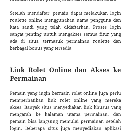
Setelah mendaftar, pemain dapat melakukan login
roulette online menggunakan nama pengguna dan
kata sandi yang telah didaftarkan. Proses login
sangat penting untuk mengakses semua fitur yang
ada di situs, termasuk permainan roulette dan
berbagai bonus yang tersedia.
Link Rolet Online dan Akses ke
Permainan
Pemain yang ingin bermain rolet online juga perlu
memperhatikan link rolet online yang mereka
akses. Banyak situs menyediakan link khusus yang
mengarah ke halaman utama permainan, dan
pemain bisa langsung memulai permainan setelah
login. Beberapa situs juga menyediakan aplikasi