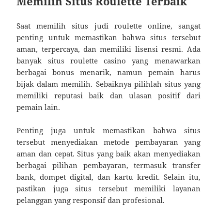
Memilih Situs Roulette Terbaik
Saat memilih situs judi roulette online, sangat
penting untuk memastikan bahwa situs tersebut
aman, terpercaya, dan memiliki lisensi resmi. Ada
banyak situs roulette casino yang menawarkan
berbagai bonus menarik, namun pemain harus
bijak dalam memilih. Sebaiknya pilihlah situs yang
memiliki reputasi baik dan ulasan positif dari
pemain lain.
Penting juga untuk memastikan bahwa situs
tersebut menyediakan metode pembayaran yang
aman dan cepat. Situs yang baik akan menyediakan
berbagai pilihan pembayaran, termasuk transfer
bank, dompet digital, dan kartu kredit. Selain itu,
pastikan juga situs tersebut memiliki layanan
pelanggan yang responsif dan profesional.