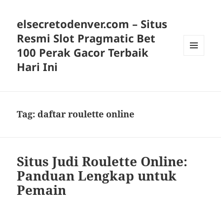
elsecretodenver.com – Situs
Resmi Slot Pragmatic Bet
100 Perak Gacor Terbaik
MENU
Hari Ini
AND
WIDGETS
Tag:
daftar roulette online
Situs Judi Roulette Online:
Panduan Lengkap untuk
Pemain