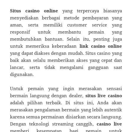
Situs casino online
yang terpercaya biasanya
menyediakan berbagai metode pembayaran yang
aman, serta memiliki customer service yang
responsif untuk membantu pemain yang
membutuhkan bantuan. Selain itu, penting juga
untuk memeriksa keberadaan
link casino online
yang dapat diakses dengan mudah. Situs casino yang
baik akan selalu memberikan akses yang cepat dan
lancar, serta tidak mengalami gangguan saat
digunakan.
Untuk pemain yang ingin merasakan sensasi
bermain langsung dengan dealer,
situs live casino
adalah pilihan terbaik. Di situs ini, Anda akan
merasakan pengalaman bermain yang lebih autentik
karena semua permainan disiarkan secara langsung.
Dengan teknologi streaming canggih,
casino live
memberi kesempatan bagi pemain untuk