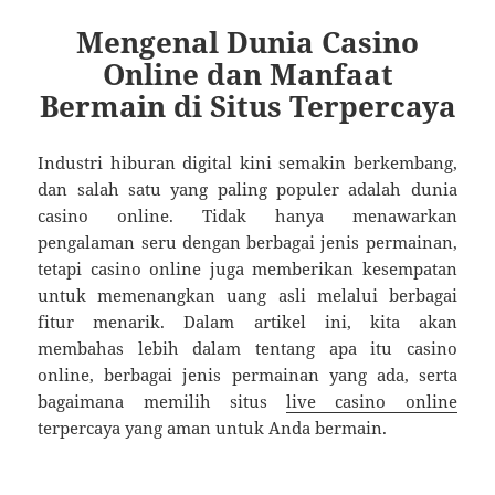
Mengenal Dunia Casino
Online dan Manfaat
Bermain di Situs Terpercaya
Industri hiburan digital kini semakin berkembang,
dan salah satu yang paling populer adalah dunia
casino online. Tidak hanya menawarkan
pengalaman seru dengan berbagai jenis permainan,
tetapi casino online juga memberikan kesempatan
untuk memenangkan uang asli melalui berbagai
fitur menarik. Dalam artikel ini, kita akan
membahas lebih dalam tentang apa itu casino
online, berbagai jenis permainan yang ada, serta
bagaimana memilih situs
live casino online
terpercaya yang aman untuk Anda bermain.