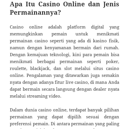
Apa Itu Casino Online dan Jenis
Permainannya?
Casino online adalah platform digital yang
memungkinkan pemain untuk menikmati
permainan casino seperti yang ada di kasino fisik,
namun dengan kenyamanan bermain dari rumah.
Dengan kemajuan teknologi, kini para pemain bisa
menikmati berbagai permainan seperti poker,
roulette, blackjack, dan slot melalui situs casino
online. Pengalaman yang ditawarkan juga semakin
nyata dengan adanya fitur live casino, di mana Anda
dapat bermain secara langsung dengan dealer nyata
melalui streaming video.
Dalam dunia casino online, terdapat banyak pilihan
permainan yang dapat dipilih sesuai dengan
preferensi pemain. Di antara permainan yang paling