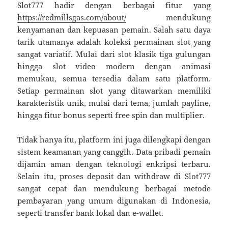
Slot777 hadir dengan berbagai fitur yang
https://redmillsgas.com/about/
mendukung
kenyamanan dan kepuasan pemain. Salah satu daya
tarik utamanya adalah koleksi permainan slot yang
sangat variatif. Mulai dari slot klasik tiga gulungan
hingga slot video modern dengan animasi
memukau, semua tersedia dalam satu platform.
Setiap permainan slot yang ditawarkan memiliki
karakteristik unik, mulai dari tema, jumlah payline,
hingga fitur bonus seperti free spin dan multiplier.
Tidak hanya itu, platform ini juga dilengkapi dengan
sistem keamanan yang canggih. Data pribadi pemain
dijamin aman dengan teknologi enkripsi terbaru.
Selain itu, proses deposit dan withdraw di Slot777
sangat cepat dan mendukung berbagai metode
pembayaran yang umum digunakan di Indonesia,
seperti transfer bank lokal dan e-wallet.