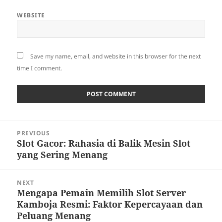
WEBSITE
Save my name, email, and website in this browser for the next
time I comment.
Post
PREVIOUS
navigation
Slot Gacor: Rahasia di Balik Mesin Slot
Previous
yang Sering Menang
post:
NEXT
Mengapa Pemain Memilih Slot Server
Next
Kamboja Resmi: Faktor Kepercayaan dan
post:
Peluang Menang