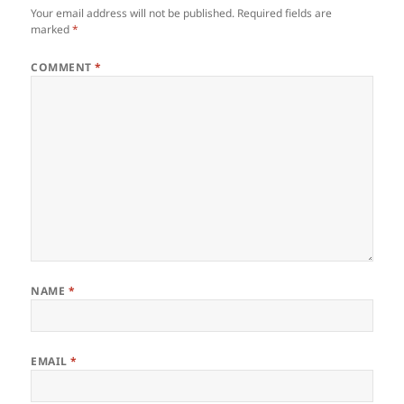
Your email address will not be published.
Required fields are
marked
*
COMMENT
*
NAME
*
EMAIL
*