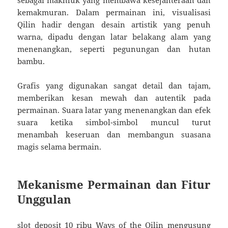
sebagai makhluk yang membawa kesejahteraan dan
kemakmuran. Dalam permainan ini, visualisasi
Qilin hadir dengan desain artistik yang penuh
warna, dipadu dengan latar belakang alam yang
menenangkan, seperti pegunungan dan hutan
bambu.
Grafis yang digunakan sangat detail dan tajam,
memberikan kesan mewah dan autentik pada
permainan. Suara latar yang menenangkan dan efek
suara ketika simbol-simbol muncul turut
menambah keseruan dan membangun suasana
magis selama bermain.
Mekanisme Permainan dan Fitur
Unggulan
slot deposit 10 ribu
Ways of the Qilin mengusung