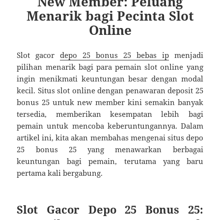
New Member: Peluang
Menarik bagi Pecinta Slot
Online
Slot gacor
depo 25 bonus 25 bebas ip
menjadi
pilihan menarik bagi para pemain slot online yang
ingin menikmati keuntungan besar dengan modal
kecil. Situs slot online dengan penawaran deposit 25
bonus 25 untuk new member kini semakin banyak
tersedia, memberikan kesempatan lebih bagi
pemain untuk mencoba keberuntungannya. Dalam
artikel ini, kita akan membahas mengenai situs depo
25 bonus 25 yang menawarkan berbagai
keuntungan bagi pemain, terutama yang baru
pertama kali bergabung.
Slot Gacor Depo 25 Bonus 25: