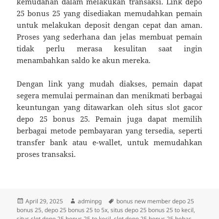
kemudahan dalam melakukan transaksi. Link depo
25 bonus 25 yang disediakan memudahkan pemain
untuk melakukan deposit dengan cepat dan aman.
Proses yang sederhana dan jelas membuat pemain
tidak perlu merasa kesulitan saat ingin
menambahkan saldo ke akun mereka.
Dengan link yang mudah diakses, pemain dapat
segera memulai permainan dan menikmati berbagai
keuntungan yang ditawarkan oleh situs slot gacor
depo 25 bonus 25. Pemain juga dapat memilih
berbagai metode pembayaran yang tersedia, seperti
transfer bank atau e-wallet, untuk memudahkan
proses transaksi.
Posted
Author
Tags
April 29, 2025
adminpg
bonus new member depo 25
on
bonus 25
,
depo 25 bonus 25 to 5x
,
situs depo 25 bonus 25 to kecil
,
situs slot depo 25 bonus 25 to kecil
,
slot depo 25 bonus 25 bebas