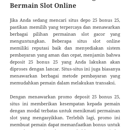
Bermain Slot Online
Jika Anda sedang mencari situs depo 25 bonus 25,
pastikan memilih yang terpercaya dan menawarkan
berbagai pilihan permainan slot gacor yang
menguntungkan. Beberapa situs slot online
memiliki reputasi baik dan menyediakan sistem
pembayaran yang aman dan cepat, menjamin bahwa
deposit 25 bonus 25 yang Anda lakukan akan
diproses dengan lancar. Situs-situs ini juga biasanya
menawarkan berbagai metode pembayaran yang
memudahkan pemain dalam melakukan transaksi.
Dengan menawarkan promo deposit 25 bonus 25,
situs ini memberikan kesempatan kepada pemain
dengan modal terbatas untuk menikmati permainan
slot yang mengasyikkan. Terlebih lagi, promo ini
membuat pemain dapat memanfaatkan bonus untuk