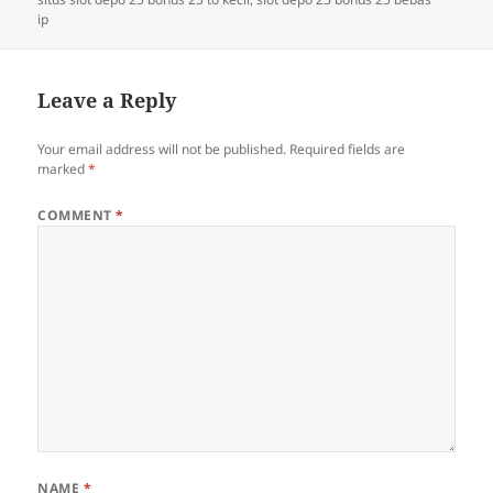
ip
Leave a Reply
Your email address will not be published.
Required fields are
marked
*
COMMENT
*
NAME
*