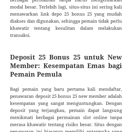
modal besar. Terlebih lagi, situs-situs ini sering kali
menawarkan link depo 25 bonus 25 yang mudah
diakses dan digunakan, sehingga pemain tidak perlu
khawatir tentang kesulitan dalam melakukan
transaksi.
Deposit 25 Bonus 25 untuk New
Member: Kesempatan Emas bagi
Pemain Pemula
Bagi pemain yang baru pertama kali mendaftar,
penawaran deposit 25 bonus 25 new member adalah
kesempatan yang sangat menguntungkan. Dengan
deposit yang terjangkau, pemain dapat langsung
menikmati berbagai permainan slot online tanpa
merasa khawatir tentang risiko besar. Situs dengan
penawaran ini biasanya memiliki antarmuka yang