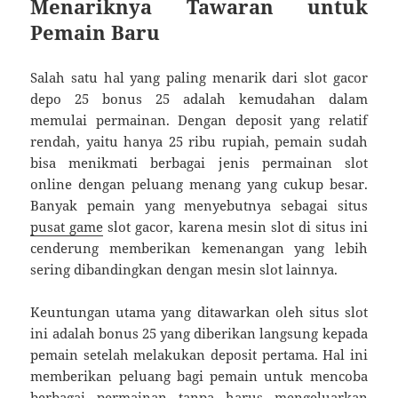
Menariknya Tawaran untuk
Pemain Baru
Salah satu hal yang paling menarik dari slot gacor
depo 25 bonus 25 adalah kemudahan dalam
memulai permainan. Dengan deposit yang relatif
rendah, yaitu hanya 25 ribu rupiah, pemain sudah
bisa menikmati berbagai jenis permainan slot
online dengan peluang menang yang cukup besar.
Banyak pemain yang menyebutnya sebagai situs
pusat game
slot gacor, karena mesin slot di situs ini
cenderung memberikan kemenangan yang lebih
sering dibandingkan dengan mesin slot lainnya.
Keuntungan utama yang ditawarkan oleh situs slot
ini adalah bonus 25 yang diberikan langsung kepada
pemain setelah melakukan deposit pertama. Hal ini
memberikan peluang bagi pemain untuk mencoba
berbagai permainan tanpa harus mengeluarkan