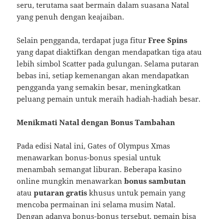
seru, terutama saat bermain dalam suasana Natal
yang penuh dengan keajaiban.
Selain pengganda, terdapat juga fitur
Free Spins
yang dapat diaktifkan dengan mendapatkan tiga atau
lebih simbol Scatter pada gulungan. Selama putaran
bebas ini, setiap kemenangan akan mendapatkan
pengganda yang semakin besar, meningkatkan
peluang pemain untuk meraih hadiah-hadiah besar.
Menikmati Natal dengan Bonus Tambahan
Pada edisi Natal ini, Gates of Olympus Xmas
menawarkan bonus-bonus spesial untuk
menambah semangat liburan. Beberapa kasino
online mungkin menawarkan
bonus sambutan
atau
putaran gratis
khusus untuk pemain yang
mencoba permainan ini selama musim Natal.
Dengan adanya bonus-bonus tersebut, pemain bisa