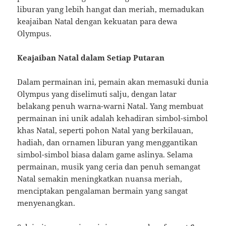
liburan yang lebih hangat dan meriah, memadukan
keajaiban Natal dengan kekuatan para dewa
Olympus.
Keajaiban Natal dalam Setiap Putaran
Dalam permainan ini, pemain akan memasuki dunia
Olympus yang diselimuti salju, dengan latar
belakang penuh warna-warni Natal. Yang membuat
permainan ini unik adalah kehadiran simbol-simbol
khas Natal, seperti pohon Natal yang berkilauan,
hadiah, dan ornamen liburan yang menggantikan
simbol-simbol biasa dalam game aslinya. Selama
permainan, musik yang ceria dan penuh semangat
Natal semakin meningkatkan nuansa meriah,
menciptakan pengalaman bermain yang sangat
menyenangkan.