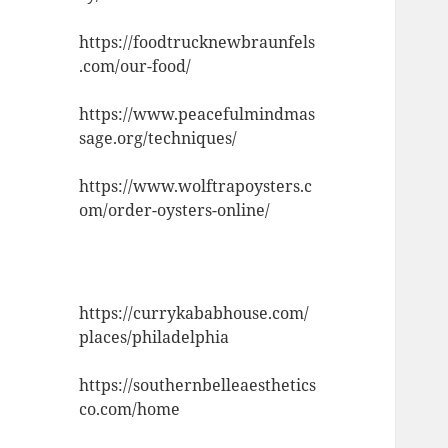
https://foodtrucknewbraunfels
.com/our-food/
https://www.peacefulmindmas
sage.org/techniques/
https://www.wolftrapoysters.c
om/order-oysters-online/
https://currykababhouse.com/
places/philadelphia
https://southernbelleaesthetics
co.com/home