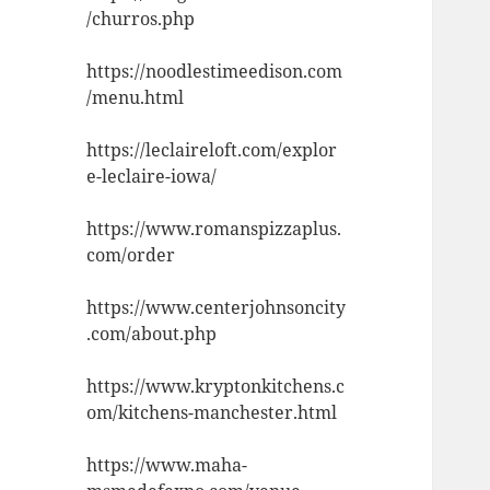
/churros.php
https://noodlestimeedison.com
/menu.html
https://leclaireloft.com/explor
e-leclaire-iowa/
https://www.romanspizzaplus.
com/order
https://www.centerjohnsoncity
.com/about.php
https://www.kryptonkitchens.c
om/kitchens-manchester.html
https://www.maha-