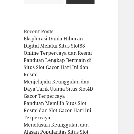
Recent Posts
Eksplorasi Dunia Hiburan
Digital Melalui Situs Slot88
Online Terpercaya dan Resmi
Panduan Lengkap Bermain di
Situs Slot Gacor Hari Ini dan
Resmi
Menjelajahi Keunggulan dan
Daya Tarik Utama Situs Slot4D
Gacor Terpercaya
Panduan Memilih Situs Slot
Resmi dan Slot Gacor Hari Ini
Terpercaya
Menelusuri Keunggulan dan
Alasan Popularitas Situs Slot