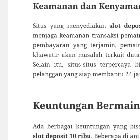
Keamanan dan Kenyama
Situs yang menyediakan
slot depo
menjaga keamanan transaksi pemai
pembayaran yang terjamin, pema
khawatir akan masalah terkait data
Selain itu, situs-situs terpercaya
pelanggan yang siap membantu 24 j
Keuntungan Bermain 
Ada berbagai keuntungan yang bisa
slot deposit 10 ribu
. Beberapa di an