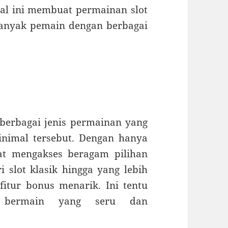
al ini membuat permainan slot
 banyak pemain dengan berbagai
erbagai jenis permainan yang
nimal tersebut. Dengan hanya
at mengakses beragam pilihan
 slot klasik hingga yang lebih
itur bonus menarik. Ini tentu
 bermain yang seru dan