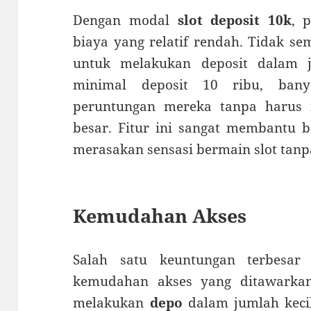
Dengan modal
slot deposit 10k
, 
biaya yang relatif rendah. Tidak s
untuk melakukan deposit dalam 
minimal deposit 10 ribu, ban
peruntungan mereka tanpa harus
besar. Fitur ini sangat membantu 
merasakan sensasi bermain slot tanpa 
Kemudahan Akses
Salah satu keuntungan terbesa
kemudahan akses yang ditawarkan
melakukan
depo
dalam jumlah keci