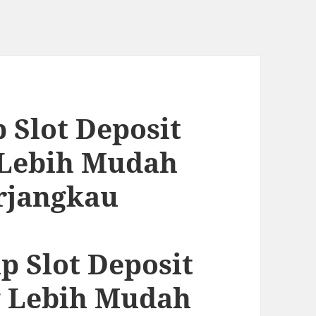
 Slot Deposit
 Lebih Mudah
rjangkau
 Slot Deposit
g Lebih Mudah