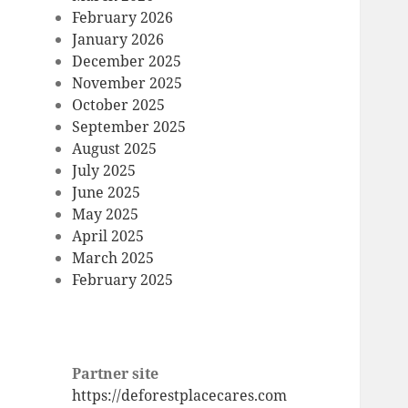
February 2026
January 2026
December 2025
November 2025
October 2025
September 2025
August 2025
July 2025
June 2025
May 2025
April 2025
March 2025
February 2025
Partner site
https://deforestplacecares.com