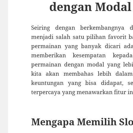
dengan Modal
Seiring dengan berkembangnya d
menjadi salah satu pilihan favorit 
permainan yang banyak dicari ad
memberikan kesempatan kepad
permainan dengan modal yang lebih 
kita akan membahas lebih dala
keuntungan yang bisa didapat, se
terpercaya yang menawarkan fitur in
Mengapa Memilih Slo