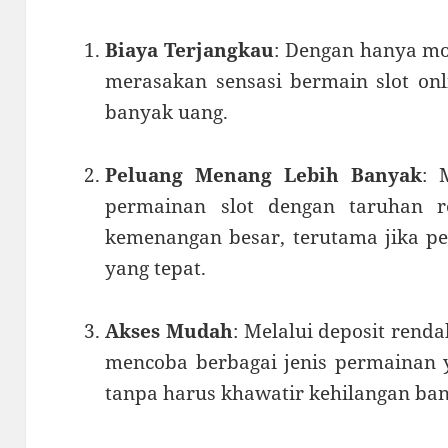
Biaya Terjangkau
: Dengan hanya mo
merasakan sensasi bermain slot on
banyak uang.
Peluang Menang Lebih Banyak
: 
permainan slot dengan taruhan r
kemenangan besar, terutama jika 
yang tepat.
Akses Mudah
: Melalui deposit ren
mencoba berbagai jenis permainan y
tanpa harus khawatir kehilangan ba