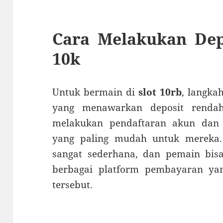
Cara Melakukan Depo
10k
Untuk bermain di
slot 10rb
, langka
yang menawarkan deposit rendah
melakukan pendaftaran akun dan
yang paling mudah untuk mereka
sangat sederhana, dan pemain bisa
berbagai platform pembayaran yang
tersebut.