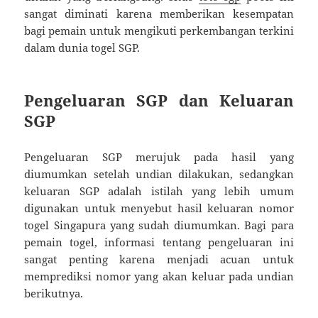
sangat diminati karena memberikan kesempatan
bagi pemain untuk mengikuti perkembangan terkini
dalam dunia togel SGP.
Pengeluaran SGP dan Keluaran
SGP
Pengeluaran SGP merujuk pada hasil yang
diumumkan setelah undian dilakukan, sedangkan
keluaran SGP adalah istilah yang lebih umum
digunakan untuk menyebut hasil keluaran nomor
togel Singapura yang sudah diumumkan. Bagi para
pemain togel, informasi tentang pengeluaran ini
sangat penting karena menjadi acuan untuk
memprediksi nomor yang akan keluar pada undian
berikutnya.