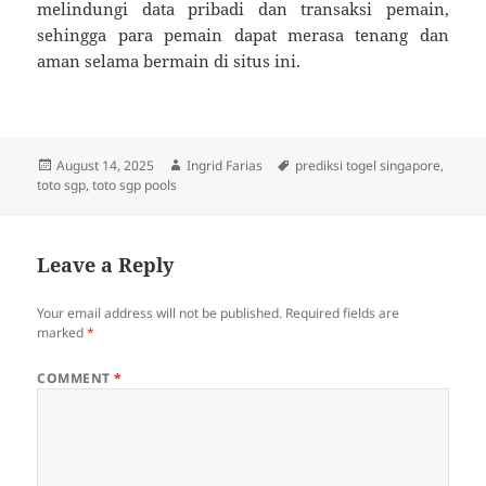
melindungi data pribadi dan transaksi pemain,
sehingga para pemain dapat merasa tenang dan
aman selama bermain di situs ini.
Posted
Author
Tags
August 14, 2025
Ingrid Farias
prediksi togel singapore
,
on
toto sgp
,
toto sgp pools
Leave a Reply
Your email address will not be published.
Required fields are
marked
*
COMMENT
*