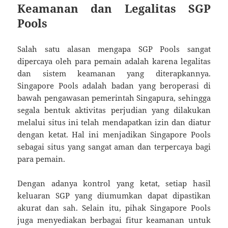
Keamanan dan Legalitas SGP
Pools
Salah satu alasan mengapa SGP Pools sangat
dipercaya oleh para pemain adalah karena legalitas
dan sistem keamanan yang diterapkannya.
Singapore Pools adalah badan yang beroperasi di
bawah pengawasan pemerintah Singapura, sehingga
segala bentuk aktivitas perjudian yang dilakukan
melalui situs ini telah mendapatkan izin dan diatur
dengan ketat. Hal ini menjadikan Singapore Pools
sebagai situs yang sangat aman dan terpercaya bagi
para pemain.
Dengan adanya kontrol yang ketat, setiap hasil
keluaran SGP yang diumumkan dapat dipastikan
akurat dan sah. Selain itu, pihak Singapore Pools
juga menyediakan berbagai fitur keamanan untuk