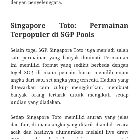
dengan penyelenggara.
Singapore Toto: Permainan
Terpopuler di SGP Pools
Selain togel SGP, Singapore Toto juga menjadi salah
satu permainan yang banyak diminati. Permainan
ini memiliki format yang sedikit berbeda dengan
togel SGP, di mana pemain harus memilih enam
angka dari satu set angka yang tersedia. Hadiah yang
ditawarkan pun cukup menggiurkan, membuat
banyak orang tertarik untuk mengikuti setiap
undian yang diadakan.
Setiap Singapore Toto memiliki aturan yang jelas
dan fair, di mana angka yang ditarik diambil secara
acak dan hasilnya diumumkan melalui live draw