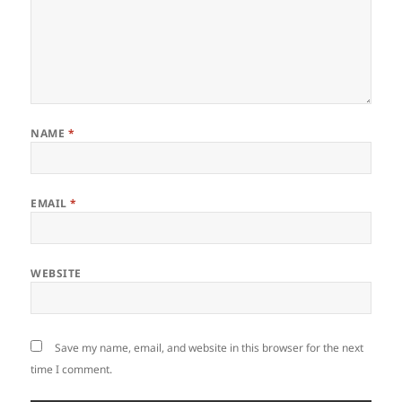
NAME
*
EMAIL
*
WEBSITE
Save my name, email, and website in this browser for the next
time I comment.