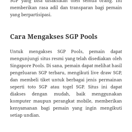
SGP yang bisa disaksikan oleh semua orang. Ini
memberikan rasa adil dan transparan bagi pemain
yang berpartisipasi.
Cara Mengakses SGP Pools
Untuk mengakses SGP Pools, pemain dapat
mengunjungi situs resmi yang telah disediakan oleh
Singapore Pools. Di sana, pemain dapat melihat hasil
pengeluaran SGP terbaru, mengikuti live draw SGP,
dan membeli tiket untuk berbagai jenis permainan
seperti toto SGP atau togel SGP. Situs ini dapat
diakses dengan mudah, baik menggunakan
komputer maupun perangkat mobile, memberikan
kenyamanan bagi pemain yang ingin mengikuti
setiap undian.